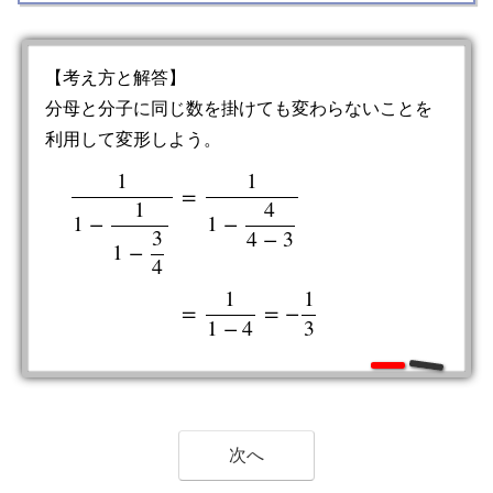
【考え方と解答】
分母と分子に同じ数を掛けても変わらないことを
利用して変形しよう。
1
1
=
1
4
1
−
1
−
3
4
−
3
1
−
1
1
−
1
1
−
3
4
=
1
1
−
4
4
−
3
=
1
1
−
4
=
−
1
3
4
1
1
=
=
−
1
−
4
3
次へ