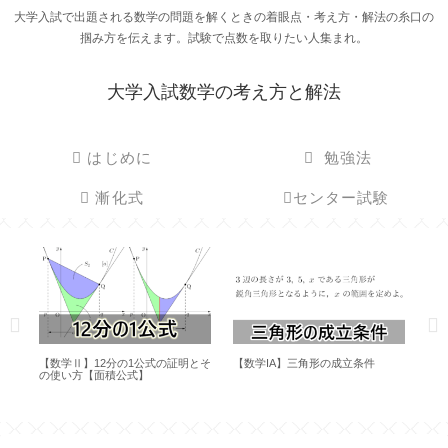
大学入試で出題される数学の問題を解くときの着眼点・考え方・解法の糸口の
掴み方を伝えます。試験で点数を取りたい人集まれ。
大学入試数学の考え方と解法
はじめに
勉強法
漸化式
センター試験
【数学Ⅱ】12分の1公式の証明とそ
【数学IA】三角形の成立条件
【
に
の使い方【面積公式】
え