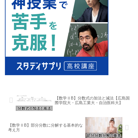
【数学ⅡB】分数式の加法と減法【広島国
際学院大・広島工業大・自治医科大】
【数学ⅡB】部分分数に分解する基本的な
考え方