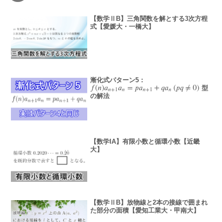
【数学ⅡB】三角関数を解とする3次方程
式【愛媛大・一橋大】
漸化式パターン5：
𝑓
(
𝑛
)
𝑎
𝑎
=
𝑝
𝑎
+
𝑞
𝑎
(
𝑝
𝑞
≠
0
)
型
f
(
n
)
a
n
+
1
a
n
=
p
a
n
+
1
+
q
a
n
(
p
q
≠
0
)
𝑛
+
1
𝑛
𝑛
+
1
𝑛
の解法
【数学IA】有限小数と循環小数【近畿
大】
【数学ⅡB】放物線と2本の接線で囲まれ
た部分の面積【愛知工業大・甲南大】