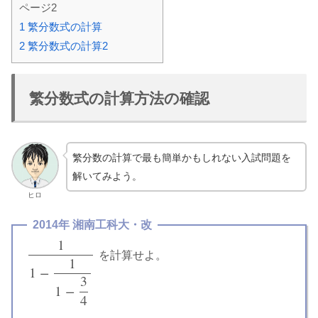
ページ2
1
繁分数式の計算
2
繁分数式の計算2
繁分数式の計算方法の確認
繁分数の計算で最も簡単かもしれない入試問題を
解いてみよう。
ヒロ
2014年 湘南工科大・改
1
を計算せよ。
1
1
−
1
1
−
3
4
1
1
−
3
1
−
4