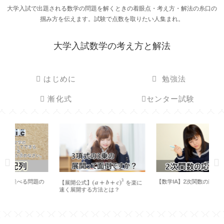
大学入試で出題される数学の問題を解くときの着眼点・考え方・解法の糸口の
掴み方を伝えます。試験で点数を取りたい人集まれ。
大学入試数学の考え方と解法
はじめに
勉強法
漸化式
センター試験
3
(
𝑎
+
𝑏
+
𝑐
)
【数学IA】2次関数の応用問題
外積を利用した2
開公式】
を楽に
(
a
+
b
+
c
)
3
直なベクトルの求
展開する方法とは？