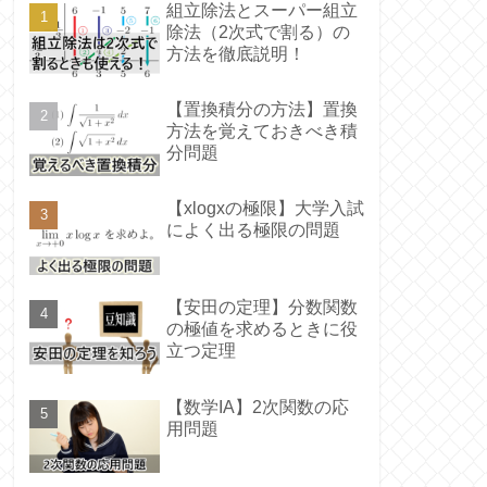
組立除法とスーパー組立
除法（2次式で割る）の
方法を徹底説明！
【置換積分の方法】置換
方法を覚えておきべき積
分問題
【xlogxの極限】大学入試
によく出る極限の問題
【安田の定理】分数関数
の極値を求めるときに役
立つ定理
【数学IA】2次関数の応
用問題