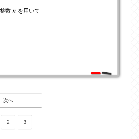
𝑛
，整数
を用いて
n
次へ
2
3