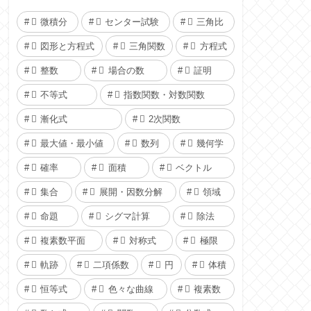
微積分
センター試験
三角比
図形と方程式
三角関数
方程式
整数
場合の数
証明
不等式
指数関数・対数関数
漸化式
2次関数
最大値・最小値
数列
幾何学
確率
面積
ベクトル
集合
展開・因数分解
領域
命題
シグマ計算
除法
複素数平面
対称式
極限
軌跡
二項係数
円
体積
恒等式
色々な曲線
複素数