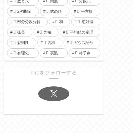
数と式
関数
分数式
2次曲線
式の値
平方根
部分分数分解
和
絶対値
弧長
外積
平均値の定理
規則性
内積
ガウス記号
有理化
実数
格子点
hiroをフォローする