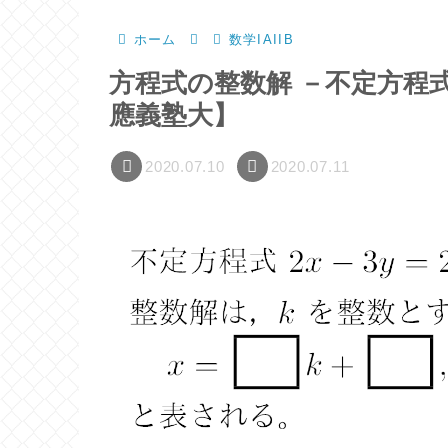
ホーム
数学IAIIB
方程式の整数解 －不定方程
應義塾大】
2020.07.10
2020.07.11