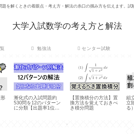
問題を解くときの着眼点・考え方・解法の糸口の掴み方を伝えます。試
大学入試数学の考え方と解法
覧
勉強法
センター試験
図形
漸化式の入試問題約
【置換積分の方法】置
組
530問を12のパターン
換方法を覚えておきべ
立
に分類【出題率1位は
き積分問題
る
意外な結果】
明