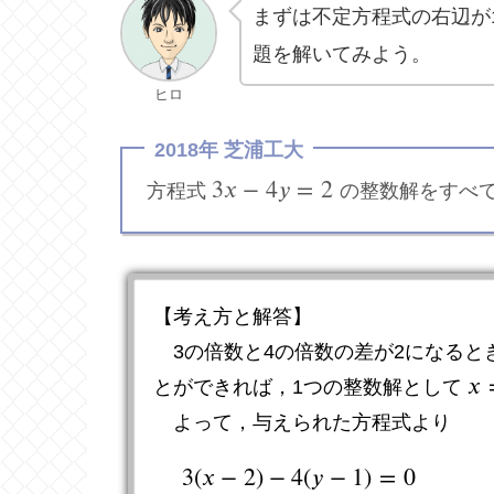
まずは不定方程式の右辺が
題を解いてみよう。
ヒロ
2018年 芝浦工大
3
𝑥
−
4
𝑦
=
2
方程式
の整数解をすべ
3
x
−
4
y
=
2
【考え方と解答】
3の倍数と4の倍数の差が2になると
𝑥
とができれば，1つの整数解として
x
=
よって，与えられた方程式より
3
(
𝑥
−
2
)
−
4
(
𝑦
−
1
)
=
0
3
(
x
−
2
)
−
4
(
y
−
1
)
=
0