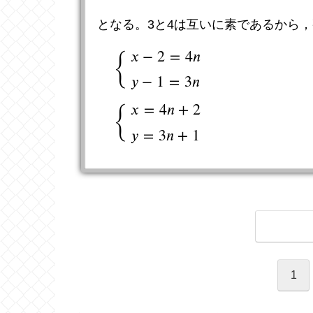
となる。3と4は互いに素であるから
{
𝑥
−
2
=
4
𝑛
𝑦
−
1
=
3
𝑛
{
x
−
2
=
4
n
y
−
1
=
3
n
{
x
=
4
n
+
2
y
=
3
n
+
1
{
𝑥
=
4
𝑛
+
2
𝑦
=
3
𝑛
+
1
1