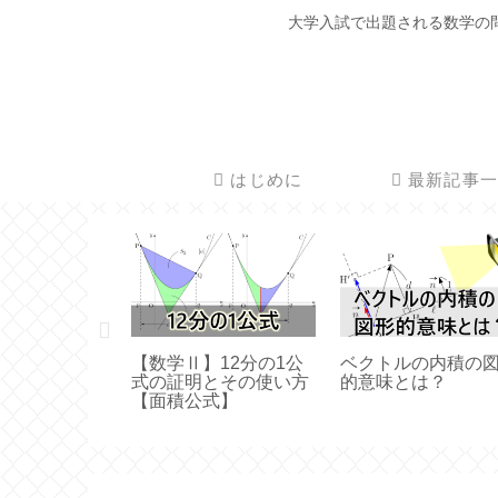
大学入試で出題される数学の
はじめに
最新記事一
る２次関数
【数学Ⅱ】12分の1公
ベクトルの内積の
）の方程式を
式の証明とその使い方
的意味とは？
める方法と
【面積公式】