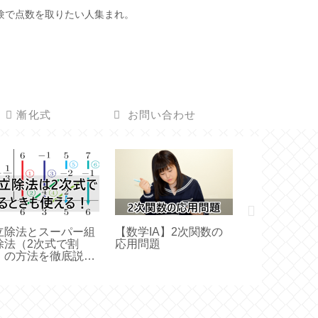
験で点数を取りたい人集まれ。
漸化式
お問い合わせ
立除法とスーパー組
【数学IA】2次関数の
置換しないで
除法（2次式で割
応用問題
い積分問題
）の方法を徹底説
！