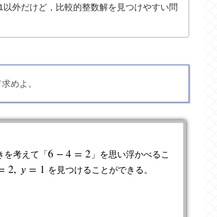
1以外だけど，比較的整数解を見つけやすい問
て求めよ。
6
−
4
=
2
きを考えて「
」を思い浮かべるこ
6
−
4
=
2
=
2
,
𝑦
=
1
を見つけることができる。
2
,
y
=
1