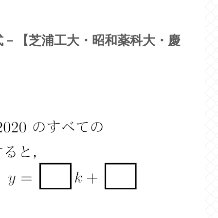
式－【芝浦工大・昭和薬科大・慶