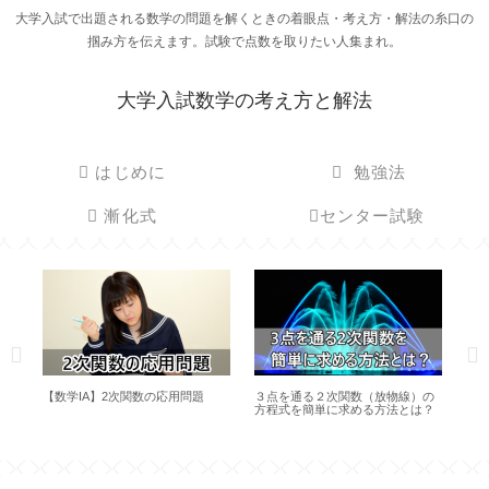
大学入試で出題される数学の問題を解くときの着眼点・考え方・解法の糸口の
掴み方を伝えます。試験で点数を取りたい人集まれ。
大学入試数学の考え方と解法
はじめに
勉強法
漸化式
センター試験
コ
【数学IA】2次関数の応用問題
３点を通る２次関数（放物線）の
楕
方程式を簡単に求める方法とは？
程
大