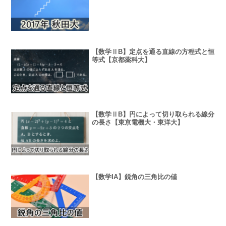
【数学ⅡB】定点を通る直線の方程式と恒
等式【京都薬科大】
【数学ⅡB】円によって切り取られる線分
の長さ【東京電機大・東洋大】
【数学IA】鋭角の三角比の値