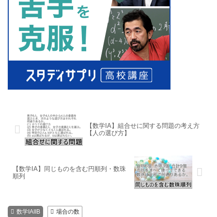
【数学IA】組合せに関する問題の考え方
【人の選び方】
【数学IA】同じものを含む円順列・数珠
順列
数学IAIIB
場合の数