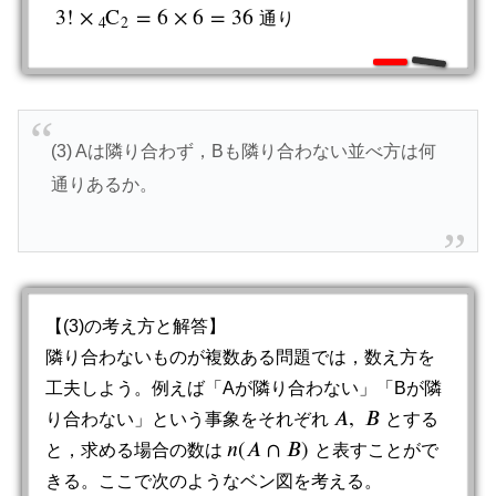
3
!
×
C
=
6
×
6
=
36
通
り
3
!
×
4
C
2
=
6
×
6
=
36
通
り
4
2
(3) Aは隣り合わず，Bも隣り合わない並べ方は何
通りあるか。
【(3)の考え方と解答】
隣り合わないものが複数ある問題では，数え方を
工夫しよう。例えば「Aが隣り合わない」「Bが隣
𝐴
,
𝐵
り合わない」という事象をそれぞれ
とする
A
,
B
𝑛
(
𝐴
∩
𝐵
)
と，求める場合の数は
と表すことがで
n
(
A
∩
B
)
きる。ここで次のようなベン図を考える。