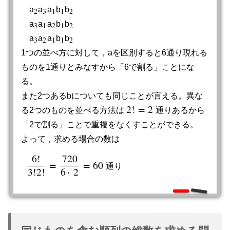
a
a
a
b
b
2
3
1
1
2
2
3
1
1
2
a
a
a
b
b
3
1
2
1
2
3
1
2
1
2
a
a
a
b
b
3
2
1
1
2
3
2
1
1
2
1つの並べ方に対して，aを区別すると6通り現れる
ものを1通りとみなすから「6で割る」ことにな
る。
また2つあるbについても同じことが言える。異な
2
!
=
2
る2つのものを並べる方法は
通りあるから
2
!
=
2
「2で割る」ことで重複をなくすことができる。
よって，求める場合の数は
6
!
720
=
=
60
通
り
6
!
3
!
2
!
=
720
6
∙
2
=
60
通
り
3
!
2
!
6
2
∙