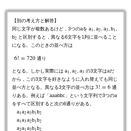
【別の考え方と解答】
同じ文字が複数あるけど，3つのaを a
, a
, a
, b
,
1
2
3
1
1
2
3
1
b
と区別すると，異なる6文字を1列に並べること
2
2
になる。このときの並べ方は
6
!
=
720
通
り
6
!
=
720
通
り
となる。しかし実際には a
, a
, a
の3文字はaだ
1
2
3
1
2
3
から，この3文字を好きなように入れ替えても同じ
3
!
=
6
並べ方となる。異なる3文字の並べ方は
通
3
!
=
6
りある。例えば「aaabbc」という文字列で3つのa
をすべて区別すると次の6通りがある。
a
a
a
b
b
1
2
3
1
2
1
2
3
1
2
a
a
a
b
b
1
3
2
1
2
1
3
2
1
2
a
a
a
b
b
2
1
3
1
2
2
1
3
1
2