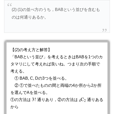
(2) (1)の並べ方のうち，BABという並びを含むも
のは何通りあるか。
【(2)の考え方と解答】
「BABという並び」を考えるときはBABを1つのカ
タマリにして考えれば良いね。つまり次の手順で
考える。
① BAB, C, Dの3つを並べる。
② ①で並べたものの間と両端の4か所から2か所
を選んでAを並べる。
3
!
C
①の方法は
通りあり，②の方法は
通りある
3
!
4
C
2
4
2
から