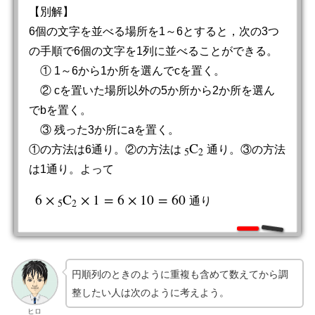
【別解】
6個の文字を並べる場所を1～6とすると，次の3つ
の手順で6個の文字を1列に並べることができる。
① 1～6から1か所を選んでcを置く。
② cを置いた場所以外の5か所から2か所を選ん
でbを置く。
③ 残った3か所にaを置く。
C
①の方法は6通り。②の方法は
通り。③の方法
5
C
2
5
2
は1通り。よって
6
×
C
×
1
=
6
×
10
=
60
通
り
6
×
5
C
2
×
1
=
6
×
10
=
60
通
り
5
2
円順列のときのように重複も含めて数えてから調
整したい人は次のように考えよう。
ヒロ