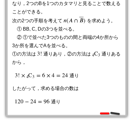
なり，2つのBを1つのカタマリと見ることで数える
ことができる。
⎯
⎯
⎯
⎯
𝑛
(
𝐴
∩
𝐵
)
次の2つの手順を考えて
を求めよう。
n
(
A
∩
B
¯
)
① BB, C, Dの3つを並べる。
② ①で並べた3つのものの間と両端の4か所から
3か所を選んでAを並べる。
3
!
C
①の方法は
通りあり，②の方法は
通りある
3
!
4
C
3
4
3
から，
3
!
×
C
=
6
×
4
=
24
通
り
3
!
×
4
C
3
=
6
×
4
=
24
通
り
4
3
したがって，求める場合の数は
120
−
24
=
96
通
り
120
−
24
=
96
通
り