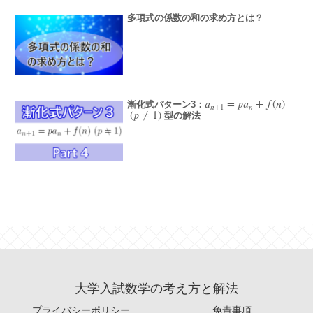
多項式の係数の和の求め方とは？
𝑎
=
𝑝
𝑎
+
𝑓
(
𝑛
)
漸化式パターン3：
a
n
+
1
=
p
a
n
+
f
(
n
)
𝑛
+
1
𝑛
(
𝑝
≠
1
)
型の解法
(
p
≠
1
)
大学入試数学の考え方と解法
プライバシーポリシー
免責事項