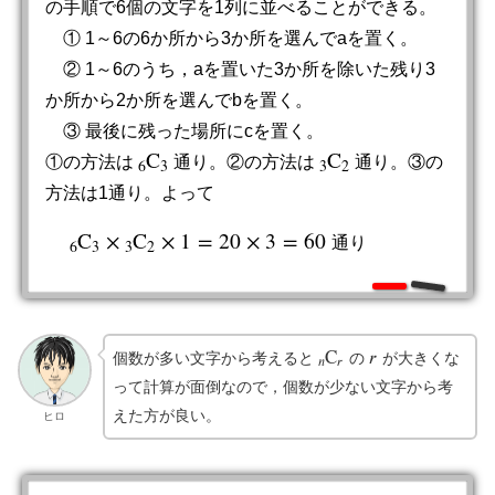
の手順で6個の文字を1列に並べることができる。
① 1～6の6か所から3か所を選んでaを置く。
② 1～6のうち，aを置いた3か所を除いた残り3
か所から2か所を選んでbを置く。
③ 最後に残った場所にcを置く。
C
C
①の方法は
通り。②の方法は
通り。③の
6
C
3
3
C
2
6
3
3
2
方法は1通り。よって
C
×
C
×
1
=
20
×
3
=
60
通
り
6
C
3
×
3
C
2
×
1
=
20
×
3
=
60
通
り
6
3
3
2
C
𝑟
個数が多い文字から考えると
の
が大きくな
n
C
r
r
𝑛
𝑟
って計算が面倒なので，個数が少ない文字から考
えた方が良い。
ヒロ