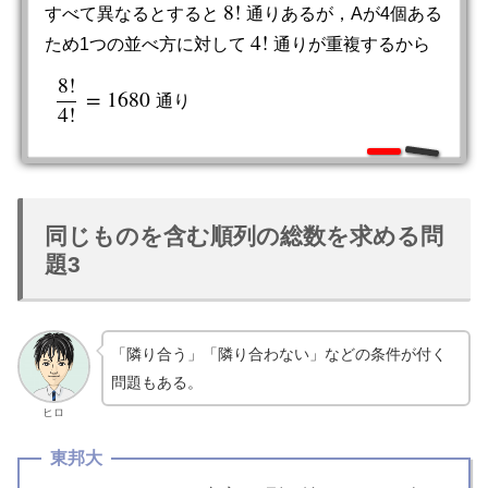
8
!
すべて異なるとすると
通りあるが，Aが4個ある
8
!
4
!
ため1つの並べ方に対して
通りが重複するから
4
!
8
!
=
1680
通
り
8
!
4
!
=
1680
通
り
4
!
同じものを含む順列の総数を求める問
題3
「隣り合う」「隣り合わない」などの条件が付く
問題もある。
ヒロ
東邦大