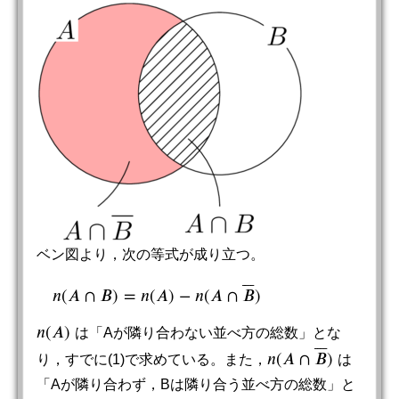
ベン図より，次の等式が成り立つ。
⎯
⎯
⎯
⎯
𝑛
(
𝐴
∩
𝐵
)
=
𝑛
(
𝐴
)
−
𝑛
(
𝐴
∩
𝐵
)
n
(
A
∩
B
)
=
n
(
A
)
−
n
(
A
∩
B
¯
)
𝑛
(
𝐴
)
は「Aが隣り合わない並べ方の総数」とな
n
(
A
)
⎯
⎯
⎯
⎯
𝑛
(
𝐴
∩
𝐵
)
り，すでに(1)で求めている。また，
は
n
(
A
∩
B
¯
)
「Aが隣り合わず，Bは隣り合う並べ方の総数」と