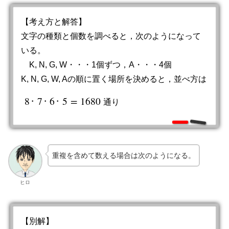
【考え方と解答】
文字の種類と個数を調べると，次のようになって
いる。
K, N, G, W・・・1個ずつ，A・・・4個
K, N, G, W, Aの順に置く場所を決めると，並べ方は
8
7
6
5
=
1680
∙
∙
∙
通
り
8
∙
7
∙
6
∙
5
=
1680
通
り
重複を含めて数える場合は次のようになる。
ヒロ
【別解】