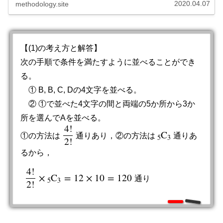
ときたらこう考えるという軸とな...
2020.04.07
methodology.site
【(1)の考え方と解答】
次の手順で条件を満たすように並べることができ
る。
① B, B, C, Dの4文字を並べる。
② ①で並べた4文字の間と両端の5か所から3か
所を選んでAを並べる。
4
!
C
①の方法は
通りあり，②の方法は
通りあ
4
!
2
!
5
C
3
5
3
2
!
るから，
4
!
×
C
=
12
×
10
=
120
通
り
4
!
2
!
×
5
C
3
=
12
×
10
=
120
通
り
5
3
2
!