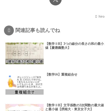
hiro
関連記事も読んでね
【数学ⅡB】3つの線分の長さの和の最小
値【慶應義塾大】
【数学IA】重複組合せ
【数学ⅡB】文字係数の3次関数の最大値
と最小値【摂南大・東京女子大】