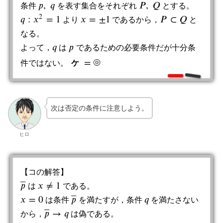
𝑝
,
𝑞
𝑃
,
𝑄
条件
を表す集合をそれぞれ
とする。
p
,
q
P
,
Q
2
𝑞
:
𝑥
=
1
𝑥
=
±
1
𝑃
⊂
𝑄
より
であるから，
と
q
:
x
2
=
1
x
=
±
1
P
⊂
Q
なる。
𝑞
𝑝
よって，
は
であるための必要条件だが十分条
q
p
=
⓪
件ではない。
ケ
ケ
=
⓪
次は否定の条件に注意しよう。
ヒロ
【コの解答】
⎯
⎯
⎯
𝑝
𝑥
≠
1
は
である。
p
¯
x
≠
1
⎯
⎯
⎯
𝑥
=
0
𝑝
𝑞
は条件
を満たすが，条件
を満たさない
x
=
0
p
¯
q
⎯
⎯
⎯
𝑝
→
𝑞
から，
は偽である。
p
¯
→
q