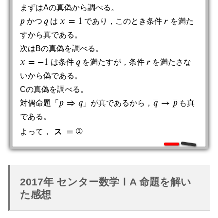
まずはAの真偽から調べる。
𝑝
𝑞
𝑥
=
1
𝑟
か
つ
は
であり，このとき条件
を満た
x
=
1
r
p
か
つ
q
すから真である。
次はBの真偽を調べる。
𝑥
=
−
1
𝑞
𝑟
は条件
を満たすが，条件
を満たさな
x
=
−
1
q
r
いから偽である。
Cの真偽を調べる。
⎯
⎯
⎯
⎯
⎯
⎯
𝑝
⇒
𝑞
𝑞
→
𝑝
対偶命題「
」が真であるから，
も真
q
¯
→
p
¯
p
⇒
q
である。
=
②
よって，
ス
ス
=
②
2017年 センター数学ⅠA 命題を解い
た感想