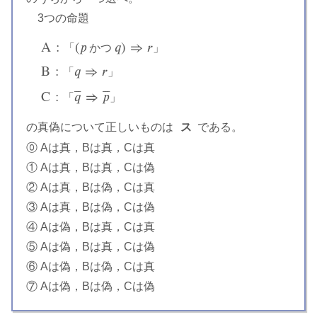
3つの命題
A
:
(
𝑝
𝑞
)
⇒
𝑟
「
か
つ
」
B
:
𝑞
⇒
𝑟
「
」
A
:
「
(
p
か
つ
q
)
⇒
r
」
B
:
「
q
⇒
r
」
C
:
「
q
¯
⇒
p
¯
」
⎯
⎯
⎯
⎯
⎯
⎯
C
:
𝑞
⇒
𝑝
「
」
の真偽について正しいものは
ス
である。
ス
⓪ Aは真，Bは真，Cは真
① Aは真，Bは真，Cは偽
② Aは真，Bは偽，Cは真
③ Aは真，Bは偽，Cは偽
④ Aは偽，Bは真，Cは真
⑤ Aは偽，Bは真，Cは偽
⑥ Aは偽，Bは偽，Cは真
⑦ Aは偽，Bは偽，Cは偽