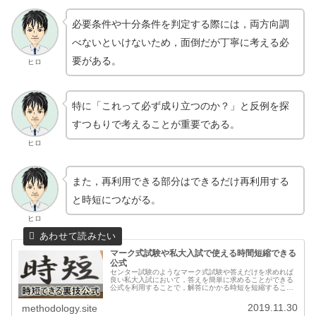
必要条件や十分条件を判定する際には，両方向調
べないといけないため，面倒だが丁寧に考える必
要がある。
ヒロ
特に「これって必ず成り立つのか？」と反例を探
すつもりで考えることが重要である。
ヒロ
また，再利用できる部分はできるだけ再利用する
と時短につながる。
ヒロ
マーク式試験や私大入試で使える時間短縮できる
公式
センター試験のようなマーク式試験や答えだけを求めれば
良い私大入試において，答えを簡単に求めることができる
公式を利用することで，解答にかかる時短を短縮すること
ができます。瞬時に判断して使いこなせるように練習して
身に付けましょう。
2019.11.30
methodology.site