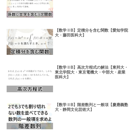
【数学ⅡB】定積分を含む関数【愛知学院
大・藤田医科大】
【数学ⅡB】高次方程式の解法【東邦大・
東北学院大・東京電機大・中部大・産業
医科大】
【数学ⅡB】階差数列と一般項【慶應義塾
大・静岡文化芸術大】