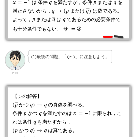
⎯
⎯
⎯
𝑥
=
−
1
𝑞
𝑝
𝑞
は 条件
を満たすが，条件
ま
た
は
を
x
=
−
1
q
p
ま
た
は
q
¯
⎯
⎯
⎯
𝑞
→
(
𝑝
𝑞
)
満たさないから，
ま
た
は
は偽である。
q
→
(
p
ま
た
は
q
¯
)
⎯
⎯
⎯
𝑝
𝑞
𝑞
よって，
ま
た
は
は
であるための必要条件で
q
p
ま
た
は
q
¯
=
③
も十分条件でもない。
サ
サ
=
③
(1)最後の問題。「かつ」に注意しよう。
ヒロ
【シの解答】
⎯
⎯
⎯
(
𝑝
𝑞
)
→
𝑞
か
つ
の真偽を調べる。
(
p
¯
か
つ
q
)
→
q
⎯
⎯
⎯
𝑝
𝑞
𝑥
=
−
1
条件
か
つ
を満たすのは
に限られ，こ
x
=
−
1
p
¯
か
つ
q
𝑞
れは条件
を満たすから，
q
⎯
⎯
⎯
(
𝑝
𝑞
)
→
𝑞
か
つ
は真である。
(
p
¯
か
つ
q
)
→
q