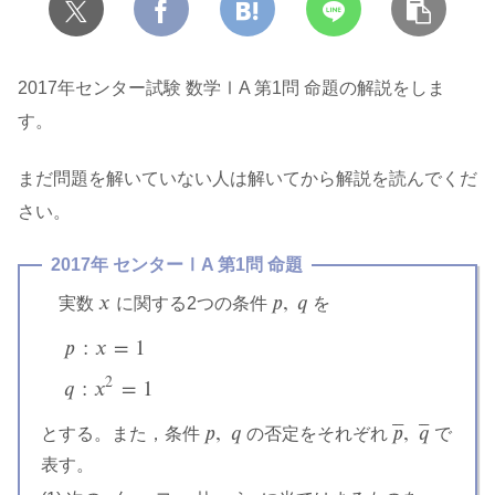
2017年センター試験 数学ⅠA 第1問 命題の解説をしま
す。
まだ問題を解いていない人は解いてから解説を読んでくだ
さい。
2017年 センターⅠA 第1問 命題
𝑥
𝑝
,
𝑞
実数
に関する2つの条件
を
x
p
,
q
𝑝
:
𝑥
=
1
p
:
x
=
1
q
:
x
2
=
1
2
𝑞
:
𝑥
=
1
⎯
⎯
⎯
⎯
⎯
⎯
𝑝
,
𝑞
𝑝
,
𝑞
とする。また，条件
の否定をそれぞれ
で
p
,
q
p
¯
,
q
¯
表す。