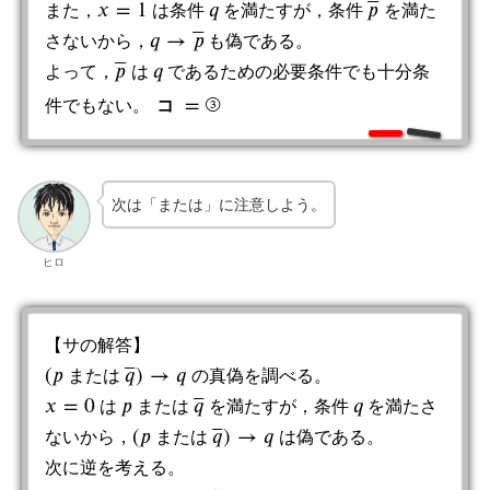
⎯
⎯
⎯
𝑥
=
1
𝑞
𝑝
また，
は条件
を満たすが，条件
を満た
x
=
1
q
p
¯
⎯
⎯
⎯
𝑞
→
𝑝
さないから，
も偽である。
q
→
p
¯
⎯
⎯
⎯
𝑝
𝑞
よって，
は
であるための必要条件でも十分条
p
¯
q
=
③
件でもない。
コ
コ
=
③
次は「または」に注意しよう。
ヒロ
【サの解答】
⎯
⎯
⎯
(
𝑝
𝑞
)
→
𝑞
ま
た
は
の真偽を調べる。
(
p
ま
た
は
q
¯
)
→
q
⎯
⎯
⎯
𝑥
=
0
𝑝
𝑞
𝑞
は
ま
た
は
を満たすが，条件
を満たさ
x
=
0
q
p
ま
た
は
q
¯
⎯
⎯
⎯
(
𝑝
𝑞
)
→
𝑞
ないから，
ま
た
は
は偽である。
(
p
ま
た
は
q
¯
)
→
q
次に逆を考える。