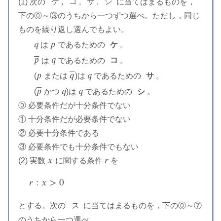
(1) 次の
ケ
,
コ
,
サ
,
シ
に当てはまるものを，
ケ
コ
サ
シ
下の⓪～③のうちから一つずつ選べ。ただし，同じ
ものを繰り返し選んでもよい。
𝑞
𝑝
は
であるための
ケ
。
q
p
ケ
⎯
⎯
⎯
𝑝
𝑞
は
であるための
コ
。
p
¯
q
コ
⎯
⎯
⎯
𝑝
𝑞
𝑞
(
または
)は
であるための
サ
。
p
q
¯
q
サ
⎯
⎯
⎯
𝑝
𝑞
𝑞
(
かつ
)は
であるための
シ
。
p
¯
q
q
シ
⓪ 必要条件だが十分条件でない
① 十分条件だが必要条件でない
② 必要十分条件である
③ 必要条件でも十分条件でもない
𝑥
𝑟
(2) 実数
に関する条件
を
x
r
𝑟
:
𝑥
>
0
r
:
x
>
0
とする。次の
ス
に当てはまるものを，下の⓪～⑦
ス
のうちから一つ選べ。