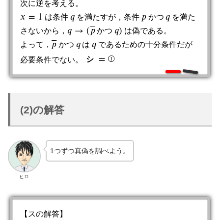
次に逆を考える。
⎯
⎯
⎯
𝑥
=
1
𝑞
𝑝
𝑞
は条件
を満たすが，条件
か
つ
を満た
x
=
1
q
p
¯
か
つ
q
⎯
⎯
⎯
𝑞
→
(
𝑝
𝑞
)
さないから，
か
つ
は偽である。
q
→
(
p
¯
か
つ
q
)
⎯
⎯
⎯
𝑝
𝑞
𝑞
よって，
か
つ
は
であるための十分条件だが
q
p
¯
か
つ
q
=
①
必要条件でない。
シ
シ
=
①
(2)の解答
1つずつ真偽を調べよう。
ヒロ
【スの解答】