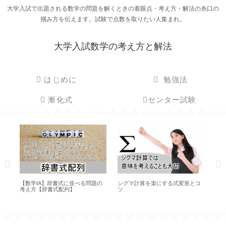
大学入試で出題される数学の問題を解くときの着眼点・考え方・解法の糸口の
掴み方を伝えます。試験で点数を取りたい人集まれ。
大学入試数学の考え方と解法
はじめに
勉強法
漸化式
センター試験
【数学IA】辞書式に並べる問題の
シグマ計算を楽にする式変形とコ
【
考え方【辞書式配列】
ツ
え