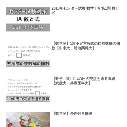
2018年センター試験 数学ⅠA 第1問 数と
式
【数学IA】1次不定方程式の自然数解の個
数【中京大・明治薬科大】
【数学ⅡB】2つの円の交点を通る直線
【武蔵大・兵庫医科大】
【数学IA】条件付き確率