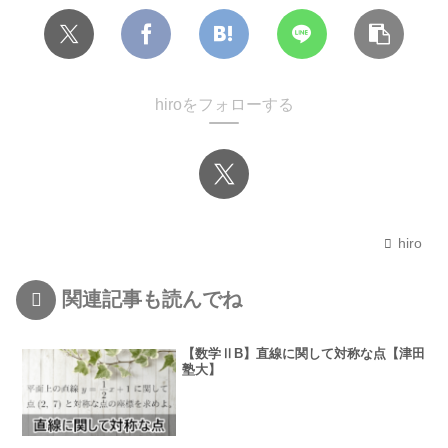
hiroをフォローする
hiro
関連記事も読んでね
【数学ⅡB】直線に関して対称な点【津田
塾大】