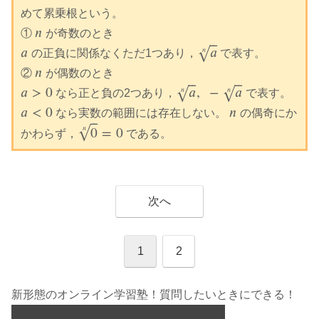
めて累乗根という。
𝑛
①
が奇数のとき
n
⎯
⎯
𝑎
𝑎
√
𝑛
の正負に関係なくただ1つあり，
で表す。
a
a
n
𝑛
②
が偶数のとき
n
⎯
⎯
⎯
⎯
𝑎
>
0
𝑎
,
−
𝑎
√
√
𝑛
𝑛
なら正と負の2つあり，
で表す。
a
>
0
a
n
,
−
a
n
𝑎
<
0
𝑛
なら実数の範囲には存在しない。
の偶奇にか
a
<
0
n
⎯
⎯
0
=
0
√
𝑛
かわらず，
である。
0
n
=
0
次へ
1
2
新形態のオンライン学習塾！質問したいときにできる！