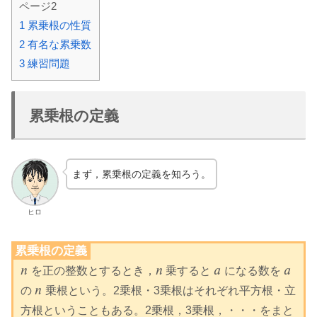
ページ2
1
累乗根の性質
2
有名な累乗数
3
練習問題
累乗根の定義
まず，累乗根の定義を知ろう。
ヒロ
累乗根の定義
𝑛
𝑛
𝑎
𝑎
を正の整数とするとき，
乗すると
になる数を
n
n
a
a
𝑛
の
乗根という。2乗根・3乗根はそれぞれ平方根・立
n
方根ということもある。2乗根，3乗根，・・・をまと