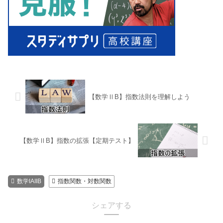
【数学ⅡB】指数法則を理解しよう
【数学ⅡB】指数の拡張【定期テスト】
数学IAIIB
指数関数・対数関数
シェアする