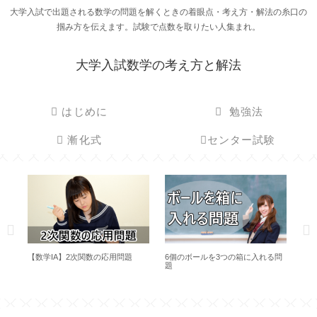
大学入試で出題される数学の問題を解くときの着眼点・考え方・解法の糸口の
掴み方を伝えます。試験で点数を取りたい人集まれ。
大学入試数学の考え方と解法
はじめに
勉強法
漸化式
センター試験
求
【数学IA】2次関数の応用問題
6個のボールを3つの箱に入れる問
【数
題
考