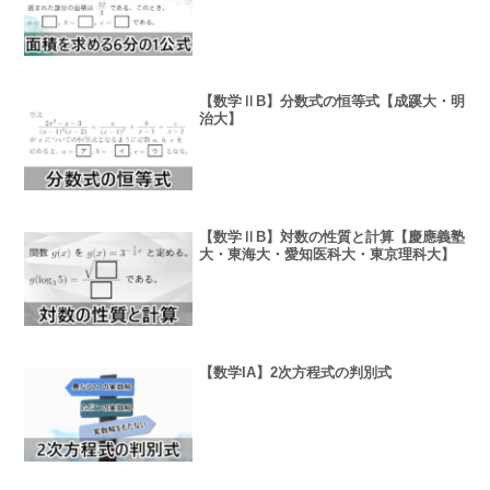
【数学ⅡB】分数式の恒等式【成蹊大・明
治大】
【数学ⅡB】対数の性質と計算【慶應義塾
大・東海大・愛知医科大・東京理科大】
【数学IA】2次方程式の判別式