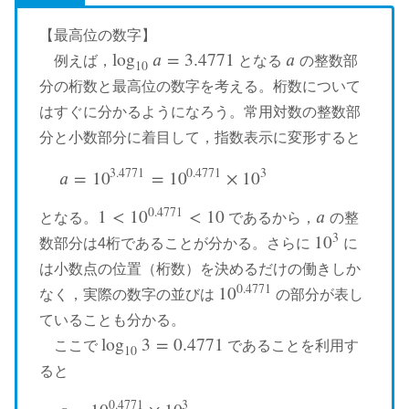
【最高位の数字】
log
𝑎
=
3.4771
𝑎
例えば，
となる
の整数部
log
10
a
=
3.4771
a
10
分の桁数と最高位の数字を考える。桁数について
はすぐに分かるようになろう。常用対数の整数部
分と小数部分に着目して，指数表示に変形すると
3.4771
0.4771
3
𝑎
=
10
=
10
×
10
a
=
10
3.4771
=
10
0.4771
×
10
3
0.4771
1
<
10
<
10
𝑎
となる。
であるから，
の整
1
<
10
0.4771
<
10
a
3
10
数部分は4桁であることが分かる。さらに
に
10
3
は小数点の位置（桁数）を決めるだけの働きしか
0.4771
10
なく，実際の数字の並びは
の部分が表し
10
0.4771
ていることも分かる。
log
3
=
0.4771
ここで
であることを利用す
log
10
3
=
0.4771
10
ると
0.4771
3