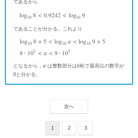
であるから
log
8
<
0.9242
<
log
9
log
10
8
<
0.9242
<
log
10
9
10
10
であることが分かる。これより
log
8
+
5
<
log
𝑎
<
log
9
+
5
10
10
10
log
10
8
+
5
<
log
10
a
<
log
10
9
+
5
8
∙
10
5
<
a
<
9
∙
10
5
5
5
8
10
<
𝑎
<
9
10
∙
∙
𝑎
となるから，
は整数部分は6桁で最高位の数字が
a
8と分かる。
次へ
1
2
3