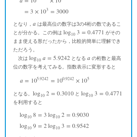
𝑎
=
10
×
10
a
=
10
0.4771
×
10
3
=
3
×
10
3
=
3000
3
=
3
×
10
=
3000
𝑎
となり，
は最高位の数字は3の4桁の数であるこ
a
log
3
=
0.4771
とが分かる。この例は
がその
log
10
3
=
0.4771
10
まま使える形だったから，比較的簡単に理解でき
ただろう。
log
𝑎
=
5.9242
𝑎
次は
となる
の桁数と最高
log
10
a
=
5.9242
a
10
位の数字を考えてみる。指数表示に変形すると
5.9242
0.9242
5
𝑎
=
10
=
10
×
10
a
=
10
5.9242
=
10
0.9242
×
10
5
log
2
=
0.3010
log
3
=
0.4771
となる。
と
log
10
2
=
0.3010
log
10
3
=
0.4771
10
10
を利用すると
log
8
=
3
log
2
=
0.9030
10
10
log
10
8
=
3
log
10
2
=
0.9030
log
10
9
=
2
log
10
3
=
0.9542
log
9
=
2
log
3
=
0.9542
10
10