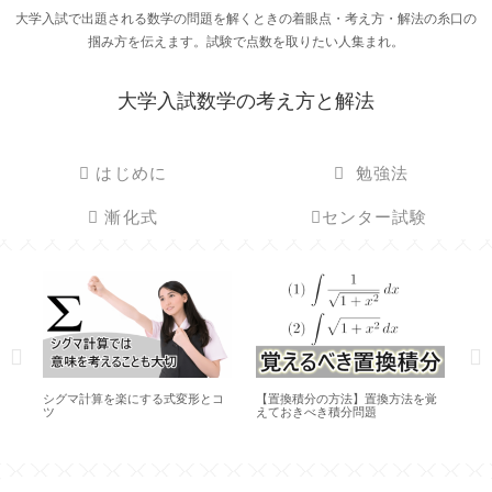
大学入試で出題される数学の問題を解くときの着眼点・考え方・解法の糸口の
掴み方を伝えます。試験で点数を取りたい人集まれ。
大学入試数学の考え方と解法
はじめに
勉強法
漸化式
センター試験
求
シグマ計算を楽にする式変形とコ
【置換積分の方法】置換方法を覚
ベ
ツ
えておきべき積分問題
は