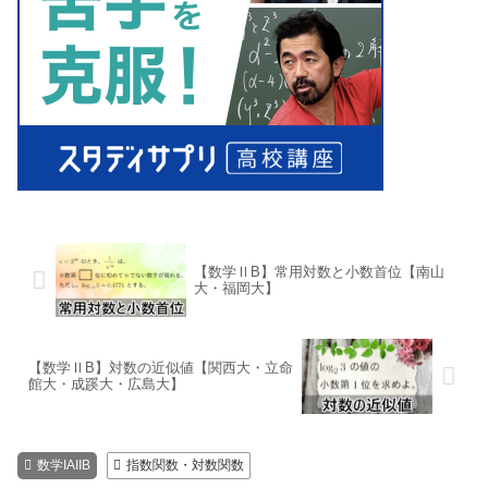
【数学ⅡB】常用対数と小数首位【南山
大・福岡大】
【数学ⅡB】対数の近似値【関西大・立命
館大・成蹊大・広島大】
数学IAIIB
指数関数・対数関数