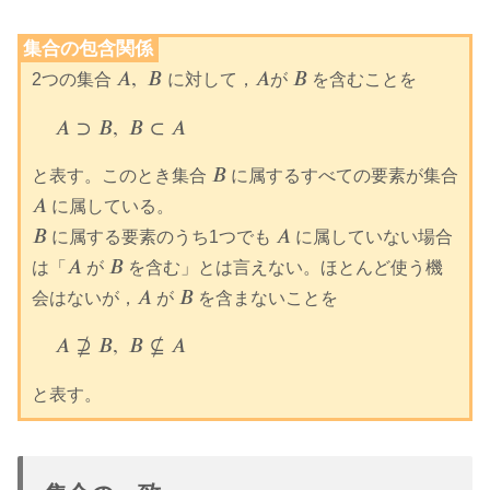
集合の包含関係
𝐴
,
𝐵
𝐴
𝐵
2つの集合
に対して，
が
を含むことを
A
,
B
A
B
𝐴
⊃
𝐵
,
𝐵
⊂
𝐴
A
⊃
B
,
B
⊂
A
𝐵
と表す。このとき集合
に属するすべての要素が集合
B
𝐴
に属している。
A
𝐵
𝐴
に属する要素のうち1つでも
に属していない場合
B
A
𝐴
𝐵
は「
が
を含む」とは言えない。ほとんど使う機
A
B
𝐴
𝐵
会はないが，
が
を含まないことを
A
B
𝐴
⊉
𝐵
,
𝐵
⊈
𝐴
A
⊉
B
,
B
⊈
A
と表す。