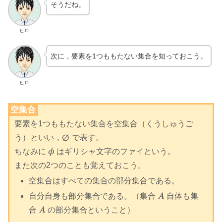
そうだね。
ヒロ
次に，要素を1つももたない集合を知っておこう。
ヒロ
空集合
要素を1つももたない集合を空集合（くうしゅうご
∅
う）といい，
で表す。
∅
𝜙
ちなみに
はギリシャ文字のファイという。
ϕ
また次の2つのことも覚えておこう。
空集合はすべての集合の部分集合である。
𝐴
自分自身も部分集合である。（集合
自体も集
A
𝐴
合
の部分集合ということ）
A