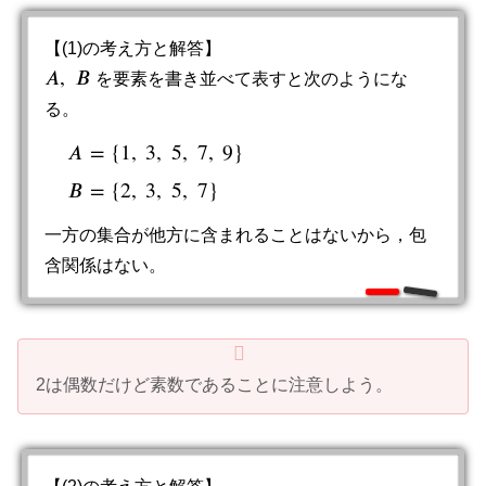
【(1)の考え方と解答】
𝐴
,
𝐵
を要素を書き並べて表すと次のようにな
A
,
B
る。
𝐴
=
{
1
,
3
,
5
,
7
,
9
}
A
=
{
1
,
3
,
5
,
7
,
9
}
B
=
{
2
,
3
,
5
,
7
}
𝐵
=
{
2
,
3
,
5
,
7
}
一方の集合が他方に含まれることはないから，包
含関係はない。
2は偶数だけど素数であることに注意しよう。