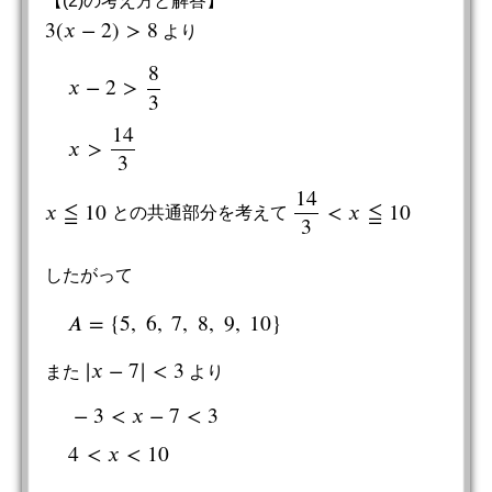
【(2)の考え方と解答】
3
(
𝑥
−
2
)
>
8
より
3
(
x
−
2
)
>
8
8
𝑥
−
2
>
3
x
−
2
>
8
3
x
>
14
3
14
𝑥
>
3
14
𝑥
≦
10
<
𝑥
≦
10
との共通部分を考えて
x
≦
10
14
3
<
x
≦
10
3
したがって
𝐴
=
{
5
,
6
,
7
,
8
,
9
,
10
}
A
=
{
5
,
6
,
7
,
8
,
9
,
10
}
|
𝑥
−
7
|
<
3
また
より
|
x
−
7
|
<
3
−
3
<
𝑥
−
7
<
3
−
3
<
x
−
7
<
3
4
<
x
<
10
4
<
𝑥
<
10