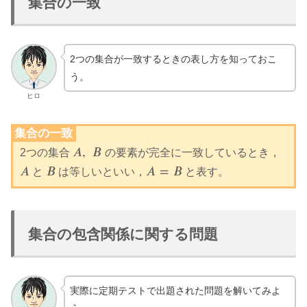
集合の一致
2つの集合が一致するときの表し方を知っておこ
う。
ヒロ
集合の一致
𝐴
,
𝐵
2つの集合
の要素が完全に一致しているとき，
A
,
B
𝐴
𝐵
𝐴
=
𝐵
と
は等しいといい，
と表す。
A
B
A
=
B
集合の包含関係に関する問題
実際に定期テストで出題された問題を解いてみよ