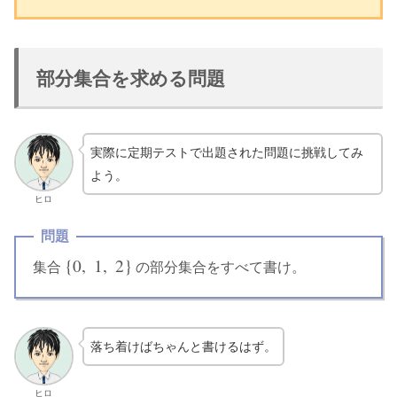
部分集合を求める問題
実際に定期テストで出題された問題に挑戦してみ
よう。
ヒロ
問題
{
0
,
1
,
2
}
集合
の部分集合をすべて書け。
{
0
,
1
,
2
}
落ち着けばちゃんと書けるはず。
ヒロ