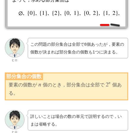
∅
,
{
0
}
,
{
1
}
,
{
2
}
,
{
0
,
1
}
,
{
0
,
2
}
,
{
1
,
2
}
,
{
0
,
∅
,
{
0
}
,
{
1
}
,
{
2
}
,
{
0
,
1
}
,
{
0
,
2
}
,
{
1
,
2
}
,
{
0
,
1
,
2
}
この問題の部分集合は全部で8個あったが，要素の
個数が決まれば部分集合の個数も1つに決まる。
ヒロ
部分集合の個数
𝑛
𝑛
2
要素の個数が
個のとき，部分集合は全部で
個あ
n
2
n
る。
詳しいことは場合の数の単元で説明するので，い
まは省略する。
ヒロ