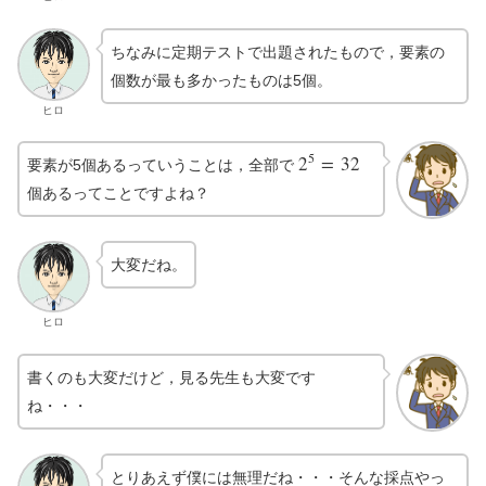
ちなみに定期テストで出題されたもので，要素の
個数が最も多かったものは5個。
ヒロ
5
2
=
32
要素が5個あるっていうことは，全部で
2
5
=
32
個あるってことですよね？
大変だね。
ヒロ
書くのも大変だけど，見る先生も大変です
ね・・・
とりあえず僕には無理だね・・・そんな採点やっ