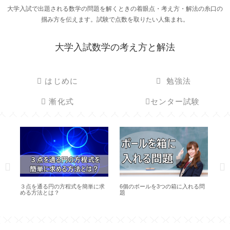
大学入試で出題される数学の問題を解くときの着眼点・考え方・解法の糸口の
掴み方を伝えます。試験で点数を取りたい人集まれ。
大学入試数学の考え方と解法
はじめに
勉強法
漸化式
センター試験
の
３点を通る円の方程式を簡単に求
6個のボールを3つの箱に入れる問
ベ
？
める方法とは？
題
は