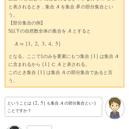
𝐴
𝐵
と表されるとき，集合
を集合
の部分集合とい
A
B
う。
【部分集合の例】
𝐴
5以下の自然数全体の集合を
とすると
A
𝐴
=
{
1
,
2
,
3
,
4
,
5
}
A
=
{
1
,
2
,
3
,
4
,
5
}
{
1
}
𝐴
となる。ここで1のみを要素にもつ集合
は集合
{
1
}
A
{
1
}
⊂
𝐴
に含まれるから
と表される。
{
1
}
⊂
A
{
1
}
𝐴
このとき集合
は集合
の部分集合であると言
{
1
}
A
う。
{
2
,
5
}
𝐴
ということは
も集合
の部分集合という
{
2
,
5
}
A
ことですか？