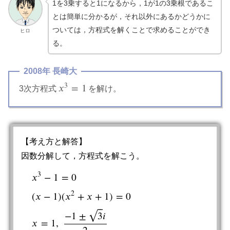
1を3乗すると1になるから，1が1の3乗根であるこ
とは簡単に分かるが，それ以外にあるかどうかに
ついては，方程式を解くことで求めることができ
ヒロ
る。
2008年 長崎大
3
𝑥
=
1
3次方程式
を解け。
x
3
=
1
【考え方と解答】
因数分解して，方程式を解こう。
3
𝑥
−
1
=
0
2
(
𝑥
−
1
)
(
𝑥
+
𝑥
+
1
)
=
0
x
3
−
1
=
0
(
x
−
1
)
(
x
2
+
x
+
1
)
=
0
x
=
1
,
−
1
±
3
i
2
⎯
⎯
−
1
±
3
𝑖
√
𝑥
=
1
,