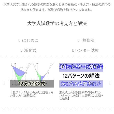
大学入試で出題される数学の問題を解くときの着眼点・考え方・解法の糸口の
掴み方を伝えます。試験で点数を取りたい人集まれ。
大学入試数学の考え方と解法
はじめに
勉強法
漸化式
センター試験
，3
【数学Ⅱ】12分の1公式の証明とそ
漸化式の入試問題約530問を12の
３
の使い方【面積公式】
パターンに分類【出題率1位は意外
方
な結果】