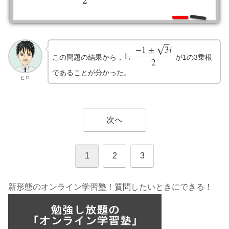
2
⎯
⎯
−
1
±
3
𝑖
√
1
,
この問題の結果から，
が1の3乗根
1
,
−
1
±
3
i
2
2
であることが分かった。
ヒロ
次へ
1
2
3
新形態のオンライン学習塾！質問したいときにできる！