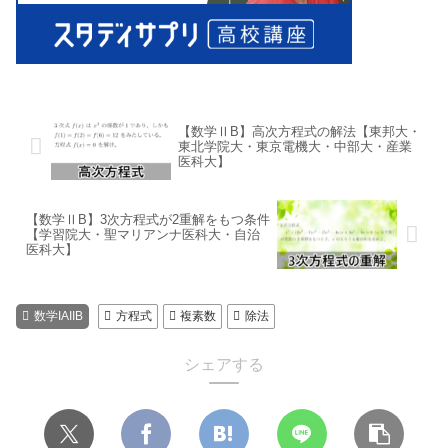
【数学ⅡB】高次方程式の解法【東邦大・
東北学院大・東京電機大・中部大・産業
医科大】
【数学ⅡB】3次方程式が2重解をもつ条件
【学習院大・聖マリアンナ医科大・自治
医科大】
数学IAIIB
方程式
複素数
除法
シェアする