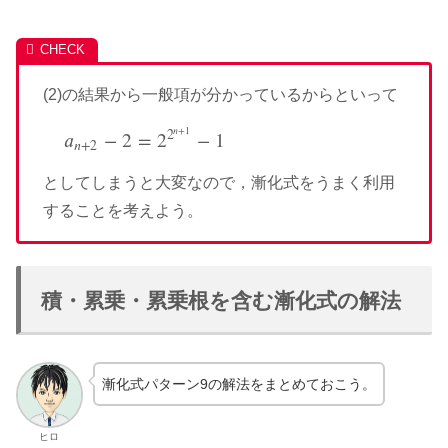
(2)の結果から一般項が分かっているからといって
𝑛
+
1
2
𝑎
−
2
=
2
−
1
a
n
+
2
−
2
=
2
2
n
+
1
−
1
𝑛
+
2
としてしまうと大変なので，漸化式をうまく利用
することを考えよう。
積・累乗・累乗根を含む漸化式の解法
漸化式パターン9の解法をまとめておこう。
ヒロ