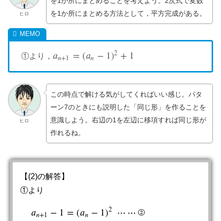
を1か所にまとめることを考えよう。2次式で変数
を1か所にまとめる方法として，平方完成がある。
ヒロ
2
𝑎
=
(
𝑎
−
1
)
+
1
①より，
a
n
+
1
=
(
a
n
−
1
)
2
+
1
𝑛
+
1
𝑛
この時点で解ける気がしてくればいい感じ。パタ
ーン7のときにも説明した「同じ形」を作ることを
意識しよう。右辺の1を左辺に移項すれば同じ形が
ヒロ
作れるね。
【(2)の解答】
①より
2
𝑎
−
1
=
(
𝑎
−
1
)
⋯
⋯
②
a
n
+
1
−
1
=
(
a
n
−
1
)
2
⋯
⋯
②
𝑛
+
1
𝑛