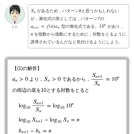
𝑆
があるため，パターン8と思うかもしれない
S
n
𝑛
が，漸化式の形としては，パターン7の
𝑛
𝑎
=
𝑓
(
𝑛
)
𝑎
10
型の漸化式である。
があり，
a
n
+
1
=
f
(
n
)
a
n
10
n
ヒロ
𝑛
+
1
𝑛
𝑛
を指数から係数にするために，対数をとるように
n
誘導されているんだなと気付けるようにしよう。
【(1)の解答】
𝑆
𝑛
+
1
𝑛
𝑎
>
0
𝑆
>
0
=
10
より，
であるから，
a
n
>
0
S
n
>
0
S
n
+
1
S
n
=
10
n
𝑛
𝑛
𝑆
𝑛
の両辺の底を10とする対数をとると
𝑆
𝑛
+
1
𝑛
log
=
log
10
10
10
𝑆
𝑛
log
𝑆
−
log
𝑆
=
𝑛
𝑛
+
1
𝑛
10
10
log
10
S
n
+
1
S
n
=
log
10
10
n
log
10
S
n
+
1
−
log
10
S
n
=
n
b
n
+
1
−
b
n
𝑏
−
𝑏
=
𝑛
𝑛
+
1
𝑛