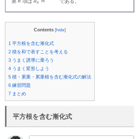
𝑛
𝑎
=
第
項は
である。
n
a
n
=
ア
𝑛
Contents
[
hide
]
1
平方根を含む漸化式
2
積を和で表すことを考える
3
うまく誘導に乗ろう
4
うまく変形しよう
5
積・累乗・累乗根を含む漸化式の解法
6
練習問題
7
まとめ
平方根を含む漸化式