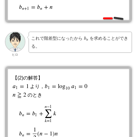
𝑏
=
𝑏
+
𝑛
𝑛
+
1
𝑛
𝑏
これで階差型になったから
を求めることができ
b
n
𝑛
る。
ヒロ
【(2)の解答】
𝑎
=
1
𝑏
=
log
𝑎
=
0
より，
a
1
=
1
b
1
=
log
10
a
1
=
0
1
1
1
10
𝑛
≧
2
のとき
n
≧
2
∑
𝑛
−
1
𝑏
=
𝑏
+
𝑘
𝑛
1
𝑘
=
1
b
n
=
b
1
+
∑
k
=
1
n
−
1
k
b
n
=
1
2
(
n
−
1
)
n
1
𝑏
=
(
𝑛
−
1
)
𝑛
𝑛