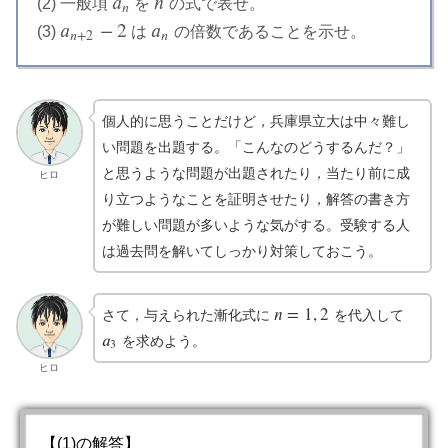
𝑎
𝑛
(2) 一般項
を
の式で表せ。
a
n
n
𝑛
𝑎
−
2
𝑎
(3)
は
の倍数であることを示せ。
a
n
+
2
−
2
a
n
𝑛
+
2
𝑛
個人的に思うことだけど，兵庫県立大は中々難し
い問題を出題する。「こんなのどうするんだ？」
と思うような問題が出題されたり，当たり前に成
ヒロ
り立つようなことを証明させたり，解答の書き方
が難しい問題が多いような気がする。受験する人
は過去問を解いてしっかり対策しておこう。
𝑛
=
1
,
2
さて，与えられた漸化式に
を代入して
n
=
1
,
2
𝑎
を求めよう。
a
3
3
ヒロ
【(1)の解答】