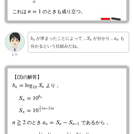
2
𝑛
=
1
これは
のときも成り立つ。
n
=
1
𝑏
𝑆
𝑎
が求まったことによって，
が分かり，
も
b
n
S
n
a
n
𝑛
𝑛
𝑛
分かるという仕組みだね。
ヒロ
【(3)の解答】
𝑏
=
log
𝑆
より，
b
n
=
log
10
S
n
𝑛
𝑛
10
𝑏
𝑆
=
10
𝑛
𝑛
S
n
=
10
b
n
S
n
=
10
1
2
(
n
−
1
)
n
1
(
𝑛
−
1
)
𝑛
𝑆
=
10
2
𝑛
𝑛
≧
2
𝑎
=
𝑆
−
𝑆
のとき
であるから，
a
n
=
S
n
−
S
n
−
1
n
≧
2
𝑛
𝑛
𝑛
−
1
1
1