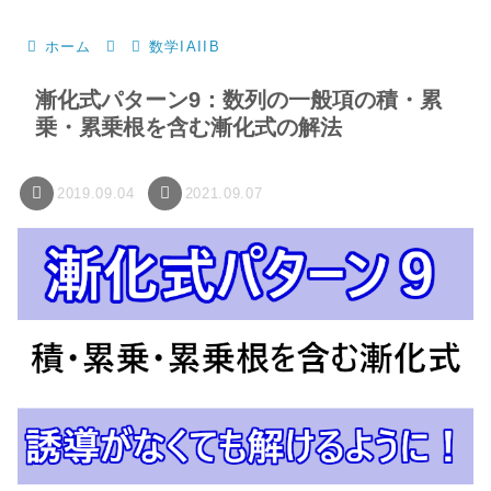
ホーム
数学IAIIB
漸化式パターン9：数列の一般項の積・累
乗・累乗根を含む漸化式の解法
2019.09.04
2021.09.07