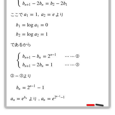
𝑏
−
2
𝑏
=
𝑏
−
2
𝑏
𝑛
+
1
𝑛
2
1
𝑎
=
1
,
𝑎
=
𝑒
ここで
より
a
1
=
1
,
a
2
=
e
1
2
𝑏
=
log
𝑎
=
0
1
1
b
1
=
log
a
1
=
0
b
2
=
log
a
2
=
1
𝑏
=
log
𝑎
=
1
2
2
であるから
𝑛
−
1
{
𝑏
−
𝑏
=
2
⋯
⋯
②
𝑛
+
1
𝑛
{
b
n
+
1
−
b
n
=
2
n
−
1
⋯
⋯
②
b
n
+
1
−
2
b
n
=
1
⋯
⋯
③
𝑏
−
2
𝑏
=
1
⋯
⋯
③
𝑛
+
1
𝑛
②
−
③
より
②
−
③
𝑛
−
1
𝑏
=
2
−
1
b
n
=
2
n
−
1
−
1
𝑛
𝑛
−
1
𝑏
2
−
1
𝑎
=
𝑒
𝑎
=
𝑒
𝑛
より，
a
n
=
e
b
n
a
n
=
e
2
n
−
1
−
1
𝑛
𝑛