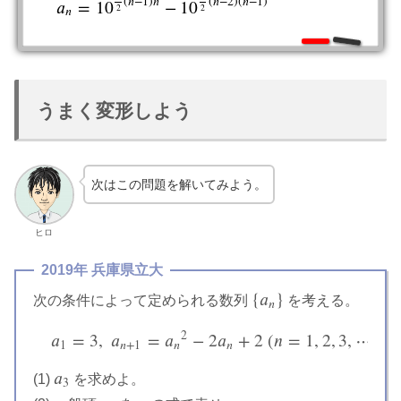
(
𝑛
−
1
)
𝑛
(
𝑛
−
2
)
(
𝑛
−
1
)
𝑎
=
10
−
10
a
n
=
10
1
2
(
n
−
1
)
n
−
10
1
2
(
n
−
2
)
(
n
−
1
)
2
2
𝑛
うまく変形しよう
次はこの問題を解いてみよう。
ヒロ
2019年 兵庫県立大
{
𝑎
}
次の条件によって定められる数列
を考える。
{
a
n
}
𝑛
2
𝑎
=
3
,
𝑎
=
𝑎
−
2
𝑎
+
2
(
𝑛
=
1
,
2
,
3
,
⋯
)
a
1
=
3
,
a
n
+
1
=
a
n
2
−
2
a
n
+
2
(
n
=
1
,
2
,
3
,
⋯
)
1
𝑛
+
1
𝑛
𝑛
𝑎
(1)
を求めよ。
a
3
3