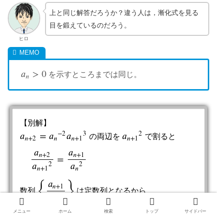
上と同じ解答だろうか？違う人は，漸化式を見る
目を鍛えているのだろう。
ヒロ
𝑎
>
0
を示すところまでは同じ。
a
n
>
0
𝑛
【別解】
−
2
3
2
𝑎
=
𝑎
𝑎
𝑎
の両辺を
で割ると
a
n
+
2
=
a
n
−
2
a
n
+
1
3
a
n
+
1
2
𝑛
+
2
𝑛
𝑛
+
1
𝑛
+
1
𝑎
𝑎
𝑛
+
2
𝑛
+
1
=
a
n
+
2
a
n
+
1
2
=
a
n
+
1
a
n
2
𝑎
𝑎
2
2
𝑛
+
1
𝑛
{
}
𝑎
𝑛
+
1
数列
は定数列となるから
{
a
n
+
1
a
n
2
}
𝑎
2
𝑛
𝑎
𝑎
メニュー
ホーム
検索
トップ
サイドバー
𝑛
+
1
2