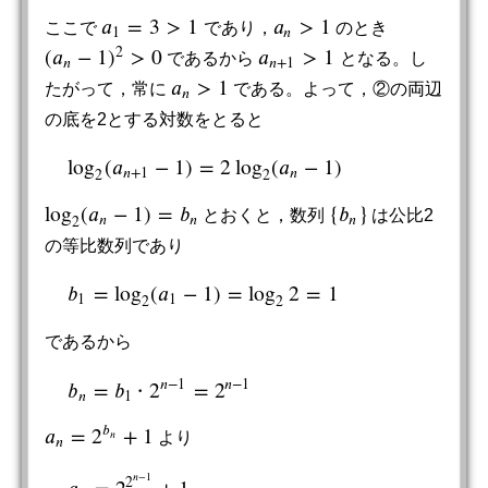
𝑎
=
3
>
1
𝑎
>
1
ここで
であり，
のとき
a
1
=
3
>
1
a
n
>
1
1
𝑛
2
(
𝑎
−
1
)
>
0
𝑎
>
1
であるから
となる。し
(
a
n
−
1
)
2
>
0
a
n
+
1
>
1
𝑛
𝑛
+
1
𝑎
>
1
たがって，常に
である。よって，②の両辺
a
n
>
1
𝑛
の底を2とする対数をとると
log
(
𝑎
−
1
)
=
2
log
(
𝑎
−
1
)
log
2
(
a
n
+
1
−
1
)
=
2
log
2
(
a
n
−
1
)
𝑛
+
1
𝑛
2
2
log
(
𝑎
−
1
)
=
𝑏
{
𝑏
}
とおくと，数列
は公比2
log
2
(
a
n
−
1
)
=
b
n
{
b
n
}
𝑛
𝑛
𝑛
2
の等比数列であり
𝑏
=
log
(
𝑎
−
1
)
=
log
2
=
1
b
1
=
log
2
(
a
1
−
1
)
=
log
2
2
=
1
1
1
2
2
であるから
𝑛
−
1
𝑛
−
1
𝑏
=
𝑏
2
=
2
b
n
=
b
1
∙
2
n
−
1
=
2
n
−
1
∙
𝑛
1
𝑏
𝑎
=
2
+
1
𝑛
より
a
n
=
2
b
n
+
1
𝑛
𝑛
−
1
2
𝑎
a
n
=
2
2
n
−
1
+
1