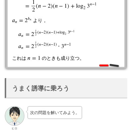
1
𝑛
−
1
=
(
𝑛
−
2
)
(
𝑛
−
1
)
+
log
3
2
2
𝑏
𝑎
=
2
𝑛
より，
a
n
=
2
b
n
𝑛
1
𝑛
−
1
(
𝑛
−
2
)
(
𝑛
−
1
)
+
log
3
𝑎
=
2
2
2
𝑛
a
n
=
2
1
2
(
n
−
2
)
(
n
−
1
)
+
log
2
3
n
−
1
a
n
=
2
1
2
(
n
−
2
)
(
n
−
1
)
∙
3
n
−
1
1
(
𝑛
−
2
)
(
𝑛
−
1
)
𝑛
−
1
𝑎
=
2
3
∙
2
𝑛
𝑛
=
1
これは
のときも成り立つ。
n
=
1
うまく誘導に乗ろう
次の問題を解いてみよう。
ヒロ