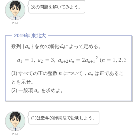
次の問題を解いてみよう。
ヒロ
2019年 東北大
{
𝑎
}
数列
を次の漸化式によって定める。
{
a
n
}
𝑛
2
𝑎
=
1
,
𝑎
=
3
,
𝑎
𝑎
=
2
𝑎
(
𝑛
=
1
,
2
,
3
,
⋯
a
1
=
1
,
a
2
=
3
,
a
n
+
2
a
n
=
2
a
n
+
1
2
(
n
=
1
,
2
,
3
,
⋯
)
1
2
𝑛
+
2
𝑛
𝑛
+
1
𝑛
𝑎
(1) すべての正の整数
について，
は正であるこ
n
a
n
𝑛
とを示せ。
𝑎
(2) 一般項
を求めよ。
a
n
𝑛
(1)は数学的帰納法で証明しよう。
ヒロ