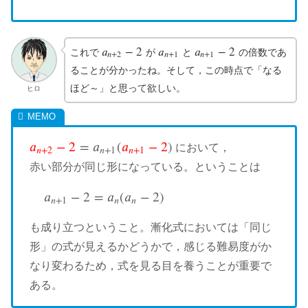
𝑎
−
2
𝑎
𝑎
−
2
これで
が
と
の倍数であ
a
n
+
2
−
2
a
n
+
1
a
n
+
1
−
2
𝑛
+
2
𝑛
+
1
𝑛
+
1
ることが分かったね。そして，この時点で「なる
ほど～」と思って欲しい。
ヒロ
𝑎
−
2
=
𝑎
(
𝑎
−
2
)
において，
a
n
+
2
−
2
=
a
n
+
1
(
a
n
+
1
−
2
)
𝑛
+
2
𝑛
+
1
𝑛
+
1
赤い部分が同じ形になっている。ということは
𝑎
−
2
=
𝑎
(
𝑎
−
2
)
a
n
+
1
−
2
=
a
n
(
a
n
−
2
)
𝑛
+
1
𝑛
𝑛
も成り立つということ。漸化式においては「同じ
形」の式が見えるかどうかで，感じる難易度がか
なり変わるため，式を見る目を養うことが重要で
ある。