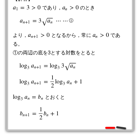
𝑎
=
3
>
0
𝑎
>
0
であり，
のとき
a
1
=
3
>
0
a
n
>
0
1
𝑛
⎯
⎯
⎯
⎯
𝑎
=
3
𝑎
⋯
⋯
①
√
𝑛
+
1
𝑛
a
n
+
1
=
3
a
n
⋯
⋯
①
𝑎
>
0
𝑎
>
0
より，
となるから，常に
であ
a
n
+
1
>
0
a
n
>
0
𝑛
+
1
𝑛
る。
①の両辺の底を3とする対数をとると
⎯
⎯
⎯
⎯
log
𝑎
=
log
3
𝑎
√
𝑛
+
1
𝑛
3
3
log
3
a
n
+
1
=
log
3
3
a
n
log
3
a
n
+
1
=
1
2
log
3
a
n
+
1
1
log
𝑎
=
log
𝑎
+
1
𝑛
+
1
𝑛
3
3
2
log
𝑎
=
𝑏
とおくと
log
3
a
n
=
b
n
𝑛
𝑛
3
1
𝑏
=
𝑏
+
1
b
n
+
1
=
1
2
b
n
+
1
𝑛
+
1
𝑛
2