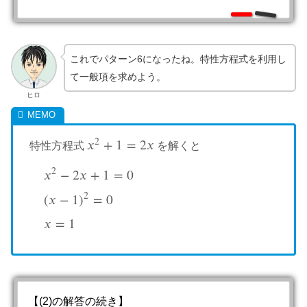
これでパターン6になったね。特性方程式を利用し
て一般項を求めよう。
ヒロ
2
𝑥
+
1
=
2
𝑥
特性方程式
を解くと
x
2
+
1
=
2
x
2
𝑥
−
2
𝑥
+
1
=
0
2
(
𝑥
−
1
)
=
0
x
2
−
2
x
+
1
=
0
(
x
−
1
)
2
=
0
x
=
1
𝑥
=
1
【(2)の解答の続き】