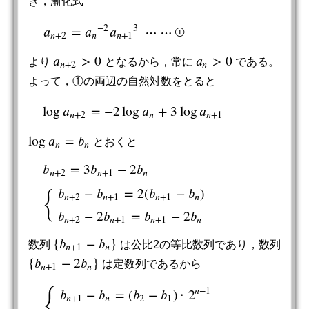
き，漸化式
−
2
3
𝑎
=
𝑎
𝑎
⋯
⋯
①
a
n
+
2
=
a
n
−
2
a
n
+
1
3
⋯
⋯
①
𝑛
+
2
𝑛
𝑛
+
1
𝑎
>
0
𝑎
>
0
より
となるから，常に
である。
a
n
+
2
>
0
a
n
>
0
𝑛
+
2
𝑛
よって，①の両辺の自然対数をとると
log
𝑎
=
−
2
log
𝑎
+
3
log
𝑎
log
a
n
+
2
=
−
2
log
a
n
+
3
log
a
n
+
1
𝑛
+
2
𝑛
𝑛
+
1
log
𝑎
=
𝑏
とおくと
log
a
n
=
b
n
𝑛
𝑛
𝑏
=
3
𝑏
−
2
𝑏
𝑛
+
2
𝑛
+
1
𝑛
{
𝑏
−
𝑏
=
2
(
𝑏
−
𝑏
)
b
n
+
2
=
3
b
n
+
1
−
2
b
n
{
b
n
+
2
−
b
n
+
1
=
2
(
b
n
+
1
−
b
n
)
b
n
+
2
−
2
b
n
+
1
=
𝑛
+
2
𝑛
+
1
𝑛
+
1
𝑛
𝑏
−
2
𝑏
=
𝑏
−
2
𝑏
𝑛
+
2
𝑛
+
1
𝑛
+
1
𝑛
{
𝑏
−
𝑏
}
数列
は公比2の等比数列であり，数列
{
b
n
+
1
−
b
n
}
𝑛
+
1
𝑛
{
𝑏
−
2
𝑏
}
は定数列であるから
{
b
n
+
1
−
2
b
n
}
𝑛
+
1
𝑛
𝑛
−
1
{
𝑏
−
𝑏
=
(
𝑏
−
𝑏
)
2
∙
𝑛
+
1
𝑛
2
1
{
b
n
+
1
−
b
n
=
(
b
2
−
b
1
)
∙
2
n
−
1
b
n
+
1
−
2
b
n
=
b
2
−
2
b
1