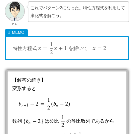
これでパターン2になった。特性方程式を利用して
漸化式を解こう。
ヒロ
1
𝑥
=
𝑥
+
1
𝑥
=
2
特性方程式
を解いて，
x
=
1
2
x
+
1
x
=
2
2
【解答の続き】
変形すると
1
𝑏
−
2
=
(
𝑏
−
2
)
b
n
+
1
−
2
=
1
2
(
b
n
−
2
)
𝑛
+
1
𝑛
2
1
{
𝑏
−
2
}
数列
は公比
の等比数列であるから
{
b
n
−
2
}
1
2
𝑛
2
𝑛
−
1