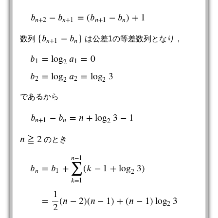
𝑏
−
𝑏
=
(
𝑏
−
𝑏
)
+
1
b
n
+
2
−
b
n
+
1
=
(
b
n
+
1
−
b
n
)
+
1
𝑛
+
2
𝑛
+
1
𝑛
+
1
𝑛
{
𝑏
−
𝑏
}
数列
は公差1の等差数列となり，
{
b
n
+
1
−
b
n
}
𝑛
+
1
𝑛
𝑏
=
log
𝑎
=
0
1
1
2
b
1
=
log
2
a
1
=
0
b
2
=
log
2
a
2
=
log
2
3
𝑏
=
log
𝑎
=
log
3
2
2
2
2
であるから
𝑏
−
𝑏
=
𝑛
+
log
3
−
1
b
n
+
1
−
b
n
=
n
+
log
2
3
−
1
𝑛
+
1
𝑛
2
𝑛
≧
2
のとき
n
≧
2
∑
𝑛
−
1
𝑏
=
𝑏
+
(
𝑘
−
1
+
log
3
)
𝑛
1
2
𝑘
=
1
1
b
n
=
b
1
+
∑
k
=
1
n
−
1
(
k
−
1
+
log
2
3
)
=
1
2
(
n
−
2
)
(
n
−
1
)
+
(
n
−
1
)
log
2
3
=
=
(
𝑛
−
2
)
(
𝑛
−
1
)
+
(
𝑛
−
1
)
log
3
2
2