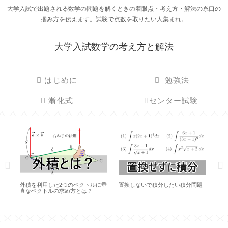
大学入試で出題される数学の問題を解くときの着眼点・考え方・解法の糸口の
掴み方を伝えます。試験で点数を取りたい人集まれ。
大学入試数学の考え方と解法
はじめに
勉強法
漸化式
センター試験
題
組立除法とスーパー組立除法（2次
【数学II】6分の1公式は記述で使え
【数
式で割る）の方法を徹底説明！
ない？【面積】
考