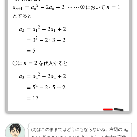
2
𝑎
=
𝑎
−
2
𝑎
+
2
⋯
⋯
①
𝑛
=
1
において
n
=
1
a
n
+
1
=
a
n
2
−
2
a
n
+
2
⋯
⋯
①
𝑛
+
1
𝑛
𝑛
とすると
2
𝑎
=
𝑎
−
2
𝑎
+
2
2
1
1
2
=
3
−
2
3
+
2
a
2
=
a
1
2
−
2
a
1
+
2
=
3
2
−
2
∙
3
+
2
=
5
∙
=
5
𝑛
=
2
①に
を代入すると
n
=
2
2
𝑎
=
𝑎
−
2
𝑎
+
2
3
2
2
2
=
5
−
2
5
+
2
a
3
=
a
2
2
−
2
a
2
+
2
=
5
2
−
2
∙
5
+
2
=
17
∙
=
17
𝑎
(2)はこのままではどうにもならないね。右辺の
a
n
𝑛