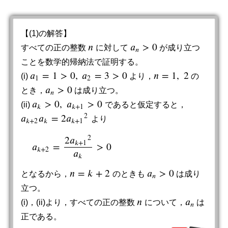
【(1)の解答】
𝑛
𝑎
>
0
すべての正の整数
に対して
が成り立つ
n
a
n
>
0
𝑛
ことを数学的帰納法で証明する。
𝑎
=
1
>
0
,
𝑎
=
3
>
0
𝑛
=
1
,
2
(i)
より，
の
a
1
=
1
>
0
,
a
2
=
3
>
0
n
=
1
,
2
1
2
𝑎
>
0
とき，
は成り立つ。
a
n
>
0
𝑛
𝑎
>
0
,
𝑎
>
0
(ii)
であると仮定すると，
a
k
>
0
,
a
k
+
1
>
0
𝑘
𝑘
+
1
2
𝑎
𝑎
=
2
𝑎
より
a
k
+
2
a
k
=
2
a
k
+
1
2
𝑘
+
2
𝑘
𝑘
+
1
2
2
𝑎
𝑘
+
1
𝑎
=
>
0
a
k
+
2
=
2
a
k
+
1
2
a
k
>
0
𝑘
+
2
𝑎
𝑘
𝑛
=
𝑘
+
2
𝑎
>
0
となるから，
のときも
は成り
n
=
k
+
2
a
n
>
0
𝑛
立つ。
𝑛
𝑎
(i)，(ii)より，すべての正の整数
について，
は
n
a
n
𝑛
正である。