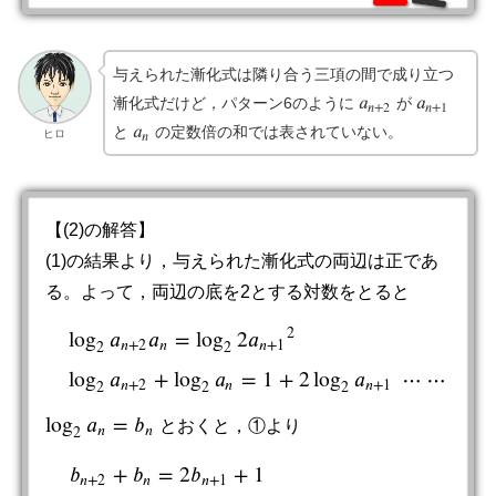
与えられた漸化式は隣り合う三項の間で成り立つ
𝑎
𝑎
漸化式だけど，パターン6のように
が
a
n
+
2
a
n
+
1
𝑛
+
2
𝑛
+
1
𝑎
と
の定数倍の和では表されていない。
a
n
ヒロ
𝑛
【(2)の解答】
(1)の結果より，与えられた漸化式の両辺は正であ
る。よって，両辺の底を2とする対数をとると
2
log
𝑎
𝑎
=
log
2
𝑎
𝑛
+
2
𝑛
𝑛
+
1
2
2
log
2
a
n
+
2
a
n
=
log
2
2
a
n
+
1
2
log
2
a
n
+
2
+
log
2
a
n
=
1
+
2
log
2
a
n
+
log
𝑎
+
log
𝑎
=
1
+
2
log
𝑎
⋯
⋯
①
𝑛
+
2
𝑛
𝑛
+
1
2
2
2
log
𝑎
=
𝑏
とおくと，①より
log
2
a
n
=
b
n
𝑛
𝑛
2
𝑏
+
𝑏
=
2
𝑏
+
1
b
n
+
2
+
b
n
=
2
b
n
+
1
+
1
𝑛
+
2
𝑛
𝑛
+
1