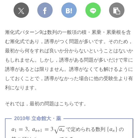
漸化式パターン9は数列の一般項の積・累乗・累乗根を含
む漸化式であり，誘導がつく問題が多いです。そのため，
最初から何をすれば良いか分からないということはないか
もしれません。しかし，誘導がある問題が多いだけで常に
誘導があるとは限りません。誘導がなくても解けるように
しておくことで，誘導がなかった場合に他の受験生より有
利になります。
それでは，最初の問題はこちらです。
2010年 立命館大・薬
⎯
⎯
⎯
⎯
𝑎
=
3
,
𝑎
=
3
𝑎
{
𝑎
}
√
で定められる数列
の
a
1
=
3
,
a
n
+
1
=
3
a
n
{
a
n
}
1
𝑛
+
1
𝑛
𝑛