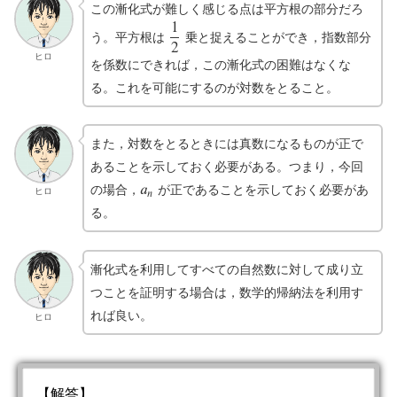
この漸化式が難しく感じる点は平方根の部分だろ
1
う。平方根は
乗と捉えることができ，指数部分
1
2
2
ヒロ
を係数にできれば，この漸化式の困難はなくな
る。これを可能にするのが対数をとること。
また，対数をとるときには真数になるものが正で
あることを示しておく必要がある。つまり，今回
𝑎
の場合，
が正であることを示しておく必要があ
a
n
ヒロ
𝑛
る。
漸化式を利用してすべての自然数に対して成り立
つことを証明する場合は，数学的帰納法を利用す
れば良い。
ヒロ
【解答】