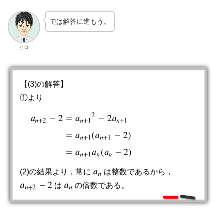
では解答に進もう。
ヒロ
【(3)の解答】
①より
2
𝑎
−
2
=
𝑎
−
2
𝑎
𝑛
+
2
𝑛
+
1
𝑛
+
1
=
𝑎
(
𝑎
−
2
)
a
n
+
2
−
2
=
a
n
+
1
2
−
2
a
n
+
1
=
a
n
+
1
(
a
n
+
1
−
2
)
=
a
n
+
1
a
n
(
a
n
−
2
)
𝑛
+
1
𝑛
+
1
=
𝑎
𝑎
(
𝑎
−
2
)
𝑛
+
1
𝑛
𝑛
𝑎
(2)の結果より，常に
は整数であるから，
a
n
𝑛
𝑎
−
2
𝑎
は
の倍数である。
a
n
+
2
−
2
a
n
𝑛
+
2
𝑛