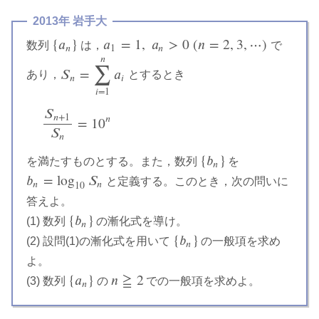
2013年 岩手大
{
𝑎
}
𝑎
=
1
,
𝑎
>
0
(
𝑛
=
2
,
3
,
⋯
)
数列
は，
で
{
a
n
}
a
1
=
1
,
a
n
>
0
(
n
=
2
,
3
,
⋯
)
𝑛
1
𝑛
∑
𝑛
𝑆
=
𝑎
あり，
とするとき
S
n
=
∑
i
=
1
n
a
i
𝑛
𝑖
𝑖
=
1
𝑆
𝑛
+
1
𝑛
=
10
S
n
+
1
S
n
=
10
n
𝑆
𝑛
{
𝑏
}
を満たすものとする。また，数列
を
{
b
n
}
𝑛
𝑏
=
log
𝑆
と定義する。このとき，次の問いに
b
n
=
log
10
S
n
𝑛
𝑛
10
答えよ。
{
𝑏
}
(1) 数列
の漸化式を導け。
{
b
n
}
𝑛
{
𝑏
}
(2) 設問(1)の漸化式を用いて
の一般項を求め
{
b
n
}
𝑛
よ。
{
𝑎
}
𝑛
≧
2
(3) 数列
の
での一般項を求めよ。
{
a
n
}
n
≧
2
𝑛