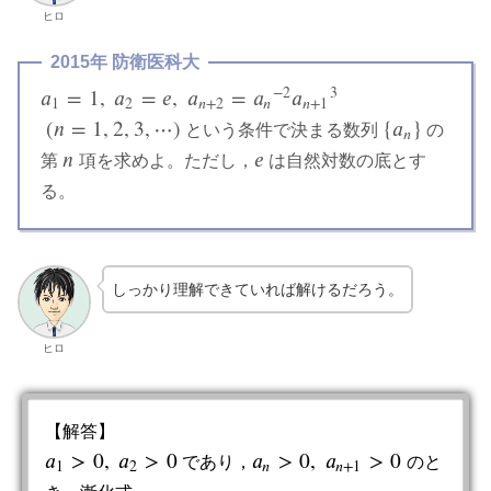
ヒロ
2015年 防衛医科大
−
2
3
𝑎
=
1
,
𝑎
=
𝑒
,
𝑎
=
𝑎
𝑎
a
1
=
1
,
a
2
=
e
,
a
n
+
2
=
a
n
−
2
a
n
+
1
3
1
2
𝑛
+
2
𝑛
𝑛
+
1
(
𝑛
=
1
,
2
,
3
,
⋯
)
{
𝑎
}
という条件で決まる数列
の
{
a
n
}
(
n
=
1
,
2
,
3
,
⋯
)
𝑛
𝑛
𝑒
第
項を求めよ。ただし，
は自然対数の底とす
n
e
る。
しっかり理解できていれば解けるだろう。
ヒロ
【解答】
𝑎
>
0
,
𝑎
>
0
𝑎
>
0
,
𝑎
>
0
であり，
のと
a
1
>
0
,
a
2
>
0
a
n
>
0
,
a
n
+
1
>
0
1
2
𝑛
𝑛
+
1