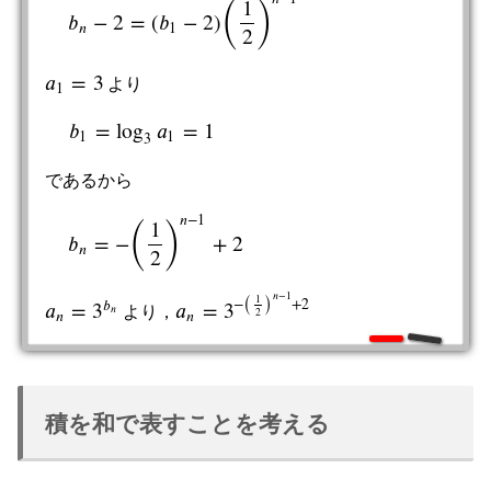
(
)
1
𝑏
−
2
=
(
𝑏
−
2
)
b
n
−
2
=
(
b
1
−
2
)
(
1
2
)
n
−
1
𝑛
1
2
𝑎
=
3
より
a
1
=
3
1
𝑏
=
log
𝑎
=
1
b
1
=
log
3
a
1
=
1
1
1
3
であるから
(
)
𝑛
−
1
1
𝑏
=
−
+
2
b
n
=
−
(
1
2
)
n
−
1
+
2
𝑛
2
(
)
𝑛
−
1
1
−
+
2
𝑏
𝑎
=
3
𝑎
=
3
𝑛
より，
a
n
=
3
b
n
a
n
=
3
−
(
1
2
)
n
−
1
+
2
2
𝑛
𝑛
積を和で表すことを考える