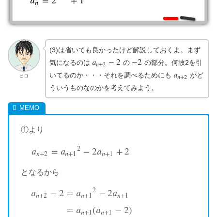
=
2
+
1
𝑛
(3)は省いても良かったけど解説しておくよ。まず
𝑎
−
2
−
2
気になるのは
の
の部分。何故2を引
a
n
+
2
−
2
−
2
𝑛
+
2
𝑎
いてるのか・・・それを調べるためにも
がど
a
n
+
2
ヒロ
𝑛
+
2
ういうものなのかを考えてみよう。
①より
2
𝑎
=
𝑎
−
2
𝑎
+
2
a
n
+
2
=
a
n
+
1
2
−
2
a
n
+
1
+
2
𝑛
+
2
𝑛
+
1
𝑛
+
1
となるから
2
𝑎
−
2
=
𝑎
−
2
𝑎
𝑛
+
2
𝑛
+
1
𝑛
+
1
a
n
+
2
−
2
=
a
n
+
1
2
−
2
a
n
+
1
=
a
n
+
1
(
a
n
+
1
−
2
)
=
𝑎
(
𝑎
−
2
)
𝑛
+
1
𝑛
+
1