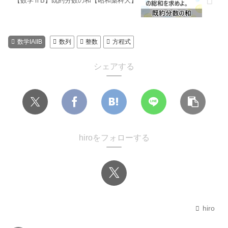
【数学ⅡB】既約分数の和【昭和薬科大】
数学IAIIB
数列
整数
方程式
シェアする
hiroをフォローする
hiro