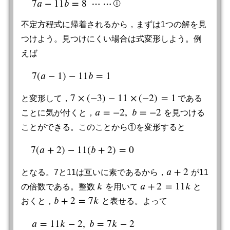
7
𝑎
−
11
𝑏
=
8
⋯
⋯
①
不定方程式に帰着されるから，まずは1つの解を見
つけよう。見つけにくい場合は式変形しよう。例
えば
7
(
𝑎
−
1
)
−
11
𝑏
=
1
7
(
a
−
1
)
−
11
b
=
1
7
×
(
−
3
)
−
11
×
(
−
2
)
=
1
と変形して，
である
7
×
(
−
3
)
−
11
×
(
−
2
)
=
1
𝑎
=
−
2
,
𝑏
=
−
2
ことに気が付くと，
を見つける
a
=
−
2
,
b
=
−
2
ことができる。このことから①を変形すると
7
(
𝑎
+
2
)
−
11
(
𝑏
+
2
)
=
0
7
(
a
+
2
)
−
11
(
b
+
2
)
=
0
𝑎
+
2
となる。7と11は互いに素であるから，
が11
a
+
2
𝑘
𝑎
+
2
=
11
𝑘
の倍数である。整数
を用いて
と
k
a
+
2
=
11
k
𝑏
+
2
=
7
𝑘
おくと，
と表せる。よって
b
+
2
=
7
k
𝑎
=
11
𝑘
−
2
,
𝑏
=
7
𝑘
−
2
a
=
11
k
−
2
,
b
=
7
k
−
2