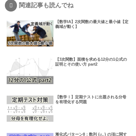
関連記事も読んでね
【数学IA】2次関数の最大値と最小値【定
義域が動く】
【3次関数】面積を求める12分の1公式の
証明とその使い方 part2
【数学Ⅰ】定期テストに出題される分母
を有理化する問題
𝑎
漸化式パターン8：数列 {
} の項に関す
a
n
𝑛