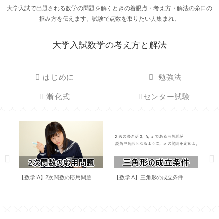
大学入試で出題される数学の問題を解くときの着眼点・考え方・解法の糸口の
掴み方を伝えます。試験で点数を取りたい人集まれ。
大学入試数学の考え方と解法
はじめに
勉強法
漸化式
センター試験
とそ
【数学IA】2次関数の応用問題
【数学IA】三角形の成立条件
３
め