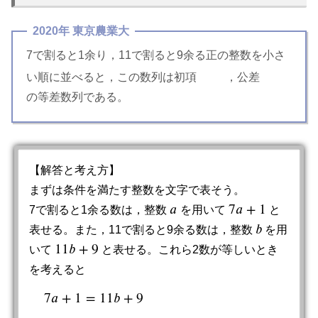
2020年 東京農業大
7で割ると1余り，11で割ると9余る正の整数を小さ
い順に並べると，この数列は初項
，公差
ア
ア
の等差数列である。
【解答と考え方】
まずは条件を満たす整数を文字で表そう。
𝑎
7
𝑎
+
1
7で割ると1余る数は，整数
を用いて
と
a
7
a
+
1
𝑏
表せる。また，11で割ると9余る数は，整数
を用
b
11
𝑏
+
9
いて
と表せる。これら2数が等しいとき
11
b
+
9
を考えると
7
𝑎
+
1
=
11
𝑏
+
9
7
a
+
1
=
11
b
+
9
7
a
−
11
b
=
8
⋯
⋯
①