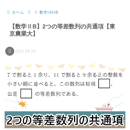
ホーム
数学IAIIB
【数学ⅡB】2つの等差数列の共通項【東
京農業大】
2021.09.04