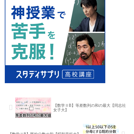
【数学ⅡB】等差数列の和の最大【同志社
女子大】