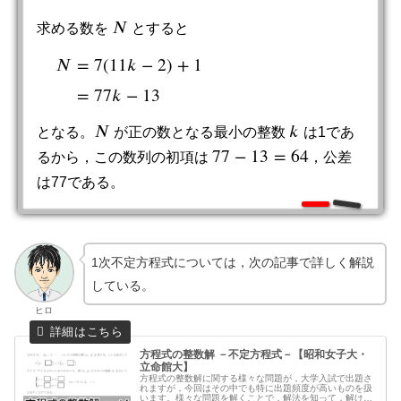
𝑁
求める数を
とすると
N
𝑁
=
7
(
11
𝑘
−
2
)
+
1
N
=
7
(
11
k
−
2
)
+
1
=
77
k
−
13
=
77
𝑘
−
13
𝑁
𝑘
となる。
が正の数となる最小の整数
は1であ
N
k
77
−
13
=
64
るから，この数列の初項は
，公差
77
−
13
=
64
は77である。
1次不定方程式については，次の記事で詳しく解説
している。
ヒロ
方程式の整数解 －不定方程式－【昭和女子大・
立命館大】
方程式の整数解に関する様々な問題が，大学入試で出題さ
れますが，今回はその中でも特に出題頻度が高いものを扱
います。様々な問題を解くことで，解法を知って，解ける