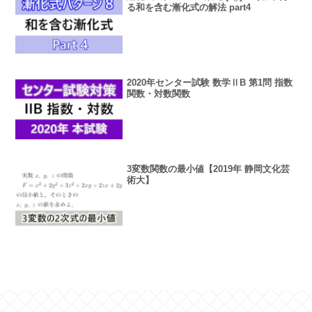
る和を含む漸化式の解法 part4
2020年センター試験 数学ⅡB 第1問 指数
関数・対数関数
3変数関数の最小値【2019年 静岡文化芸
術大】