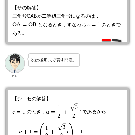
【サの解答】
三角形OABが二等辺三角形になるのは，
O
A
=
O
B
𝑐
=
1
となるとき，すなわち
のときで
O
A
=
O
B
c
=
1
ある。
次は極形式で表す問題。
ヒロ
【シ～セの解答】
⎯
⎯
3
√
1
𝑐
=
1
𝛼
=
+
𝑖
のとき，
であるから
c
=
1
α
=
1
2
+
3
2
i
2
2
⎯
⎯
(
)
3
√
1
𝛼
+
1
=
+
𝑖
+
1