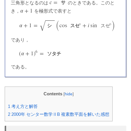
𝑐
=
三角形となるのは
サ
のときである。このと
c
=
サ
𝛼
+
1
き，
を極形式で表すと
α
+
1
√
(
)
⎯
⎯
⎯
⎯
⎯
⎯
𝛼
+
1
=
cos
°
+
𝑖
sin
°
シ
ス
セ
ス
セ
α
+
1
=
シ
(
cos
ス
セ
°
+
i
sin
ス
セ
°
)
であり，
6
(
𝛼
+
1
)
=
ソ
タ
チ
(
α
+
1
)
6
=
ソ
タ
チ
である。
Contents
[
hide
]
1
考え方と解答
2
2000年 センター数学ⅡB 複素数平面を解いた感想