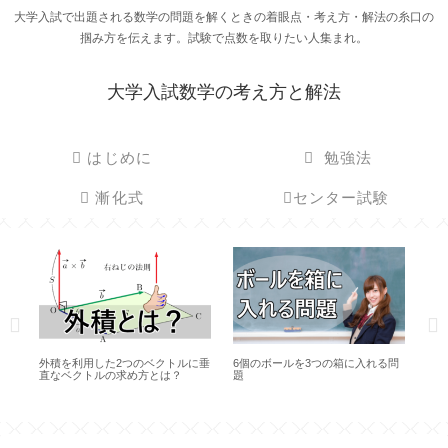
大学入試で出題される数学の問題を解くときの着眼点・考え方・解法の糸口の
掴み方を伝えます。試験で点数を取りたい人集まれ。
大学入試数学の考え方と解法
はじめに
勉強法
漸化式
センター試験
ボールを3つの箱に入れる問
置換しないで積分したい積分問題
シグマ計算を楽に
ツ