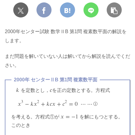
2000年センター試験 数学ⅡB 第1問 複素数平面の解説を
します。
まだ問題を解いていない人は解いてから解説を読んでくだ
さい。
2000年 センターⅡB 第1問 複素数平面
𝑘
𝑐
を定数とし，
を正の定数とする。方程式
k
c
3
2
2
𝑥
−
𝑘
𝑥
+
𝑘
𝑐
𝑥
+
𝑐
=
0
⋯
⋯
①
x
3
−
k
x
2
+
k
c
x
+
c
2
=
0
⋯
⋯
①
𝑥
=
−
1
を考える。方程式①が
を解にもつとする。
x
=
−
1
このとき