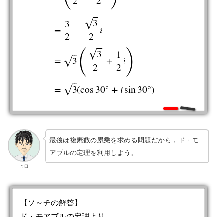
2
2
⎯
⎯
3
√
3
=
+
𝑖
2
2
α
+
1
=
(
1
2
+
3
2
i
)
+
1
=
3
2
+
3
2
i
=
3
(
3
2
+
1
2
i
)
=
3
(
cos
30
°
+
i
sin
30
°
)
⎯
⎯
(
)
3
√
1
⎯
⎯
=
3
+
𝑖
√
2
2
⎯
⎯
=
3
(
cos
30
°
+
𝑖
sin
30
°
)
√
最後は複素数の累乗を求める問題だから，ド・モ
アブルの定理を利用しよう。
ヒロ
【ソ～チの解答】
ド・モアブルの定理より