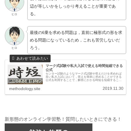
辺が等しいかをしっかり考えることが重要であ
る。
ヒロ
最後の6乗を求める問題は，直前に極形式の形を求
める問題になっているため，これも苦労しないだ
ろう。
ヒロ
マーク式試験や私大入試で使える時間短縮できる
公式
センター試験のようなマーク式試験や答えだけを求めれば
良い私大入試において，答えを簡単に求めることができる
公式を利用することで，解答にかかる時短を短縮すること
ができます。瞬時に判断して使いこなせるように練習して
身に付けましょう。
2019.11.30
methodology.site
新形態のオンライン学習塾！質問したいときにできる！