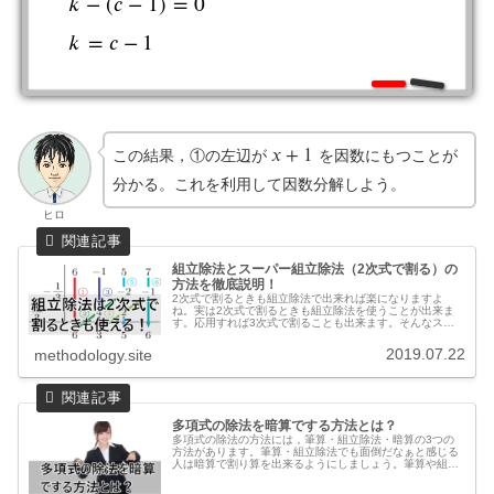
𝑘
−
(
𝑐
−
1
)
=
0
k
−
(
c
−
1
)
=
0
k
=
c
−
1
𝑘
=
𝑐
−
1
𝑥
+
1
この結果，①の左辺が
を因数にもつことが
x
+
1
分かる。これを利用して因数分解しよう。
ヒロ
組立除法とスーパー組立除法（2次式で割る）の
方法を徹底説明！
2次式で割るときも組立除法で出来れば楽になりますよ
ね。実は2次式で割るときも組立除法を使うことが出来ま
す。応用すれば3次式で割ることも出来ます。そんなスー
パー組立除法と呼ばれている組立除法を使えるようになり
ましょう。
2019.07.22
methodology.site
多項式の除法を暗算でする方法とは？
多項式の除法の方法には，筆算・組立除法・暗算の3つの
方法があります。筆算・組立除法でも面倒だなぁと感じる
人は暗算で割り算を出来るようにしましょう。筆算や組立
除法より速くなる可能性があります。ここでは多項式の除
法を暗算でする方法について説明し...