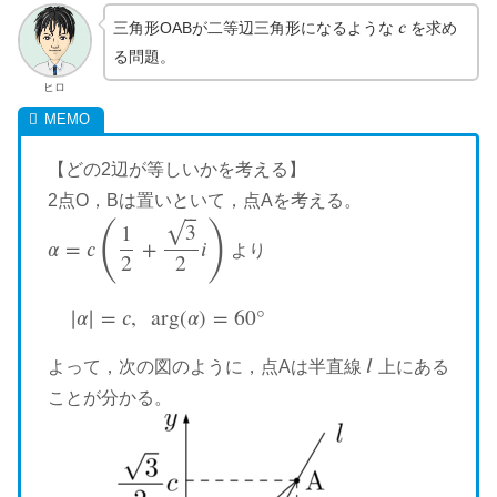
𝑐
三角形OABが二等辺三角形になるような
を求め
c
る問題。
ヒロ
【どの2辺が等しいかを考える】
2点O，Bは置いといて，点Aを考える。
⎯
⎯
(
)
3
√
1
𝛼
=
𝑐
+
𝑖
より
α
=
c
(
1
2
+
3
2
i
)
2
2
|
𝛼
|
=
𝑐
,
arg
(
𝛼
)
=
60
°
|
α
|
=
c
,
arg
(
α
)
=
60
°
𝑙
よって，次の図のように，点Aは半直線
上にある
l
ことが分かる。