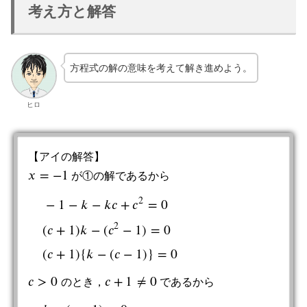
考え方と解答
方程式の解の意味を考えて解き進めよう。
ヒロ
【アイの解答】
𝑥
=
−
1
が①の解であるから
x
=
−
1
2
−
1
−
𝑘
−
𝑘
𝑐
+
𝑐
=
0
2
(
𝑐
+
1
)
𝑘
−
(
𝑐
−
1
)
=
0
−
1
−
k
−
k
c
+
c
2
=
0
(
c
+
1
)
k
−
(
c
2
−
1
)
=
0
(
c
+
1
)
{
k
−
(
c
−
1
)
}
=
0
(
𝑐
+
1
)
{
𝑘
−
(
𝑐
−
1
)
}
=
0
𝑐
>
0
𝑐
+
1
≠
0
のとき，
であるから
c
>
0
c
+
1
≠
0