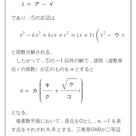
𝑘
=
−
ア
イ
k
=
ア
−
イ
であり，①の左辺は
(
3
2
2
2
𝑥
−
𝑘
𝑥
+
𝑘
𝑐
𝑥
+
𝑐
=
(
𝑥
+
1
)
𝑥
−
𝑥
+
ウ
x
3
−
k
x
2
+
k
c
x
+
c
2
=
(
x
+
1
)
(
x
2
−
ウ
x
+
エ
オ
)
と因数分解される。
−
1
したがって，①の
以外の解で，虚部（虚数単
−
1
𝑖
𝛼
位
の係数）が正のものを
とすると
i
α




√
⎯
⎯
⎯
⎯
⎯
⎯




ケ
キ


𝛼
=
+
𝑖
カ
α
=
カ
(
キ
ク
+
ケ
コ
i
)
ク
コ
となる。
𝛼
−
1
複素数平面において，原点をOとし，
,
を表
α
−
1
す点をそれぞれ A, B とする。三角形OABが二等辺