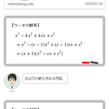
2019.07.24
methodology.site
【ウ～オの解答】
3
2
2
𝑥
−
𝑘
𝑥
+
𝑘
𝑐
𝑥
+
𝑐
3
2
2
=
𝑥
−
(
𝑐
−
1
)
𝑥
+
(
𝑐
−
1
)
𝑐
𝑥
+
𝑐
x
3
−
k
x
2
+
k
c
x
+
c
2
=
x
3
−
(
c
−
1
)
x
2
+
(
c
−
1
)
c
x
+
c
2
=
(
x
+
1
)
(
x
2
−
c
x
+
c
2
2
2
=
(
𝑥
+
1
)
(
𝑥
−
𝑐
𝑥
+
𝑐
)
次は①の解を求める問題。
ヒロ