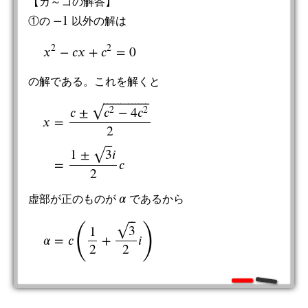
【カ～コの解答】
−
1
①の
以外の解は
−
1
2
2
𝑥
−
𝑐
𝑥
+
𝑐
=
0
x
2
−
c
x
+
c
2
=
0
の解である。これを解くと
⎯
⎯
⎯
⎯
⎯
⎯
⎯
⎯
⎯
⎯
⎯
⎯
⎯
√
𝑐
±
𝑐
−
4
𝑐
2
2
𝑥
=
2
x
=
c
±
c
2
−
4
c
2
2
=
1
±
3
i
2
c
⎯
⎯
1
±
3
𝑖
√
=
𝑐
2
𝛼
虚部が正のものが
であるから
α
⎯
⎯
(
)
3
√
1
𝛼
=
𝑐
+
𝑖
α
=
c
(
1
2
+
3
2
i
)
2
2