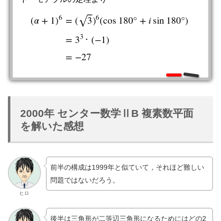
⎯
⎯
6
6
(
𝛼
+
1
)
=
(
3
)
(
cos
180
°
+
𝑖
sin
180
°
)
√
3
=
3
(
−
1
)
(
α
+
1
)
6
=
(
3
)
6
(
cos
180
°
+
i
sin
180
°
)
=
3
3
∙
(
−
1
)
=
−
27
∙
=
−
27
2000年 センター数学ⅡB 複素数平面
を解いた感想
前半の構成は1999年と似ていて，それほど難しい
問題ではないだろう。
ヒロ
後半は三角形が二等辺三角形になるためにはどの2