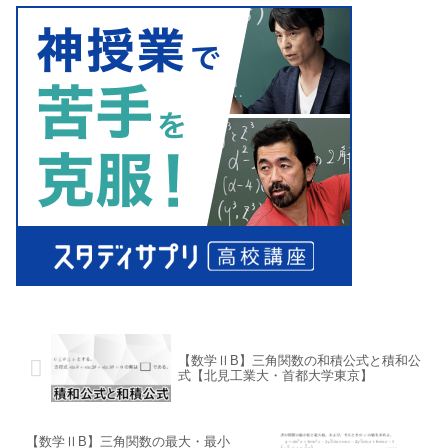
【数学ⅡB】三角関数の和積公式と積和公
式【北見工業大・首都大学東京】
【数学ⅡB】三角関数の最大・最小