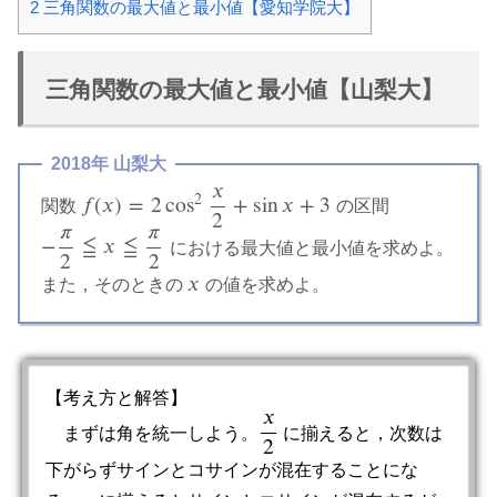
2
三角関数の最大値と最小値【愛知学院大】
三角関数の最大値と最小値【山梨大】
2018年 山梨大
𝑥
2
𝑓
(
𝑥
)
=
2
cos
+
sin
𝑥
+
3
関数
の区間
f
(
x
)
=
2
cos
2
x
2
+
sin
x
+
3
2
𝜋
𝜋
−
≦
𝑥
≦
における最大値と最小値を求めよ。
−
π
2
≦
x
≦
π
2
2
2
𝑥
また，そのときの
の値を求めよ。
x
【考え方と解答】
𝑥
まずは角を統一しよう。
に揃えると，次数は
x
2
2
下がらずサインとコサインが混在することにな