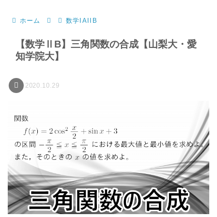
ホーム
数学IAIIB
【数学ⅡB】三角関数の合成【山梨大・愛
知学院大】
2020.10.29