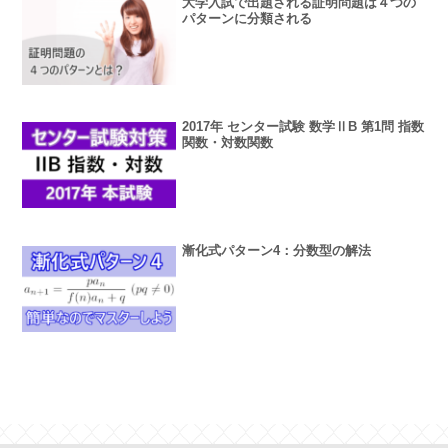
大学入試で出題される証明問題は４つの
パターンに分類される
2017年 センター試験 数学ⅡB 第1問 指数
関数・対数関数
漸化式パターン4：分数型の解法