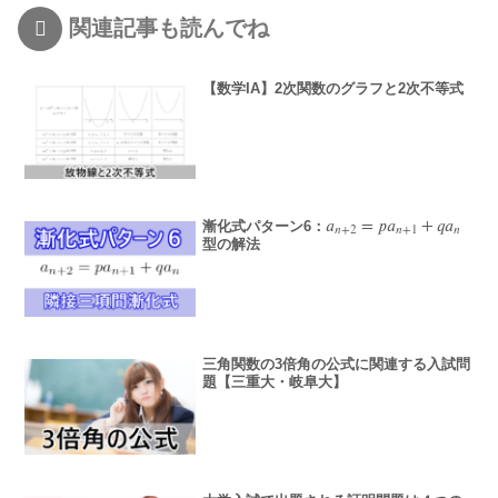
関連記事も読んでね
【数学IA】2次関数のグラフと2次不等式
𝑎
=
𝑝
𝑎
+
𝑞
𝑎
漸化式パターン6：
a
n
+
2
=
p
a
n
+
1
+
q
a
n
𝑛
+
2
𝑛
+
1
𝑛
型の解法
三角関数の3倍角の公式に関連する入試問
題【三重大・岐阜大】