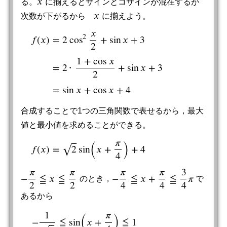
𝑥
る。
に揃えるとサインとコサインが混在するが
x
𝑥
次数が下がるから
に揃えよう。
x
𝑥
2
𝑓
(
𝑥
)
=
2
cos
+
sin
𝑥
+
3
2
1
+
cos
𝑥
f
(
x
)
=
2
cos
2
x
2
+
sin
x
+
3
=
2
∙
1
+
cos
x
2
+
sin
x
+
3
=
sin
x
+
cos
x
+
4
=
2
+
sin
𝑥
+
3
∙
2
=
sin
𝑥
+
cos
𝑥
+
4
合成することで1つの三角関数で表せるから，最大
値と最小値を求めることができる。
(
)
𝜋
⎯
⎯
𝑓
(
𝑥
)
=
2
sin
𝑥
+
+
4
√
f
(
x
)
=
2
sin
(
x
+
π
4
)
+
4
4
𝜋
𝜋
𝜋
𝜋
3
−
≦
𝑥
≦
−
≦
𝑥
+
≦
𝜋
のとき，
で
−
π
2
≦
x
≦
π
2
−
π
4
≦
x
+
π
4
≦
3
4
π
2
2
4
4
4
あるから
(
)
1
𝜋
−
≦
sin
𝑥
+
≦
1
⎯
⎯
−
1
2
≦
sin
(
x
+
π
4
)
≦
1