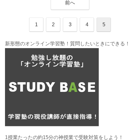
前へ
1
2
3
4
5
新形態のオンライン学習塾！質問したいときにできる！
1授業たったの約15分の神授業で受験対策をしよう！