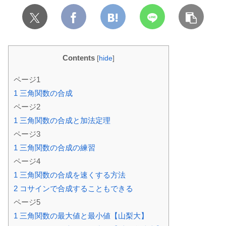
Contents
[
hide
]
ページ1
1
三角関数の合成
ページ2
1
三角関数の合成と加法定理
ページ3
1
三角関数の合成の練習
ページ4
1
三角関数の合成を速くする方法
2
コサインで合成することもできる
ページ5
1
三角関数の最大値と最小値【山梨大】